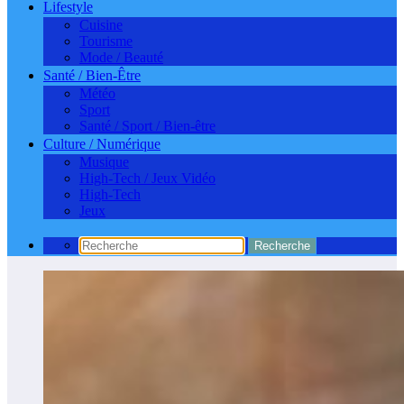
Lifestyle
Cuisine
Tourisme
Mode / Beauté
Santé / Bien-Être
Météo
Sport
Santé / Sport / Bien-être
Culture / Numérique
Musique
High-Tech / Jeux Vidéo
High-Tech
Jeux