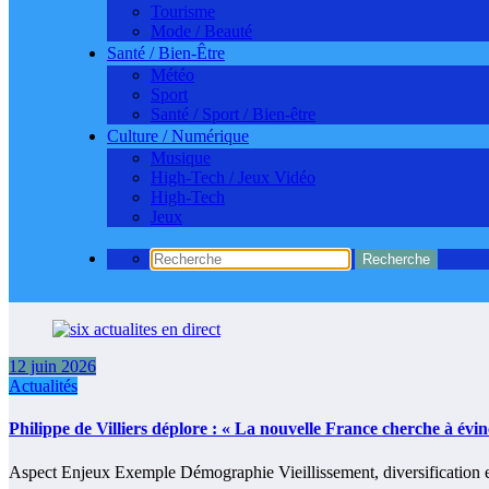
Tourisme
Mode / Beauté
Santé / Bien-Être
Météo
Sport
Santé / Sport / Bien-être
Culture / Numérique
Musique
High-Tech / Jeux Vidéo
High-Tech
Jeux
12 juin 2026
Actualités
Philippe de Villiers déplore : « La nouvelle France cherche à évin
Aspect Enjeux Exemple Démographie Vieillissement, diversification et