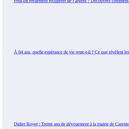
Peut-on réellement récupérer de l’argent ? Découvrez comment d
À 64 ans, quelle espérance de vie reste-t-il ? Ce que révèlent le
Didier Royer : Trente ans de dévouement à la mairie de Carentoi