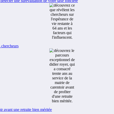
étecter une surévaluation de votre taxe foncière
s chercheurs
r avant une retraite bien méritée