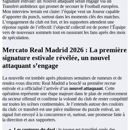
Signature estivale: un Nouvel attaquant serait engagé via un
Transfert ambitieux qui promet de secouer le Football européen.
Mon interview terrain est claire: l’équipe veut un Joueur capable
d’apporter du punch, surtout dans les moments clés des matches.
L’engagement du club est fort, et les supporters attendent une
réponse rapide de l’effectif: l’objectif collectif est de porter l’Équipe
vers de nouveaux sommets tout en rassurant les fans après des mois
de spéculation.
Mercato Real Madrid 2026 : La première
signature estivale révélée, un nouvel
attaquant s’engage
La nouvelle est tombée après plusieurs semaines de rumeurs et de
rendez-vous discrets: Real Madrid a bouclé sa première recrue
estivale et a officialisé l’arrivée d’un
nouvel attaquant
. Cette
opération représente une étape majeure dans le plan de renforcement
du secteur offensif et confirme la volonté du club de rester compétitif
sur toutes les scènes continentales. Je l’entends autour des couloirs
du club: ce transfert est une pièce maîtresse du puzzle estival, un
signal fort envoyé à la concurrence et, surtout, une promesse faite à
la direction et aux supporters.
Les contours du deal
: le joueur est transféré après des