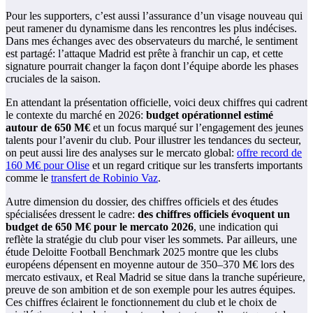
Pour les supporters, c’est aussi l’assurance d’un visage nouveau qui
peut ramener du dynamisme dans les rencontres les plus indécises.
Dans mes échanges avec des observateurs du marché, le sentiment
est partagé: l’attaque Madrid est prête à franchir un cap, et cette
signature pourrait changer la façon dont l’équipe aborde les phases
cruciales de la saison.
En attendant la présentation officielle, voici deux chiffres qui cadrent
le contexte du marché en 2026:
budget opérationnel estimé
autour de 650 M€
et un focus marqué sur l’engagement des jeunes
talents pour l’avenir du club. Pour illustrer les tendances du secteur,
on peut aussi lire des analyses sur le mercato global:
offre record de
160 M€ pour Olise
et un regard critique sur les transferts importants
comme le
transfert de Robinio Vaz
.
Autre dimension du dossier, des chiffres officiels et des études
spécialisées dressent le cadre:
des chiffres officiels évoquent un
budget de 650 M€ pour le mercato 2026
, une indication qui
reflète la stratégie du club pour viser les sommets. Par ailleurs, une
étude Deloitte Football Benchmark 2025 montre que les clubs
européens dépensent en moyenne autour de 350–370 M€ lors des
mercato estivaux, et Real Madrid se situe dans la tranche supérieure,
preuve de son ambition et de son exemple pour les autres équipes.
Ces chiffres éclairent le fonctionnement du club et le choix de