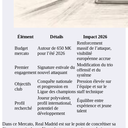
Élément
Détails
Impact 2026
Renforcement
Budget
Autour de 650 M€
massif de l’attaque,
mercato
pour l’été 2026
visibilité
européenne accrue
Modification du trio
Premier
Signature estivale du
offensif et du
engagement
nouvel attaquant
système
Conquête nationale
Pression élevée sur
Objectifs
et progression en
l’équipe et sur le
club
Ligue des champions
staff technique
Joueur polyvalent,
Équilibre entre
Profil
profil international,
expérience et jeune
recherché
potentiel de
talent
développement
Dans ce Mercato, Real Madrid est sur le point de concrétiser sa