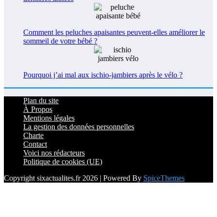
Comment les peluches apaisantes peuvent-elles améliorer le
sommeil de votre bébé ?
Pourquoi j’ai mal aux ischio-jambiers après le vélo ?
Plan du site
À Propos
Mentions légales
La gestion des données personnelles
Charte
Contact
Voici nos rédacteurs
Politique de cookies (UE)
Copyright sixactualites.fr 2026 | Powered By
SpiceThemes