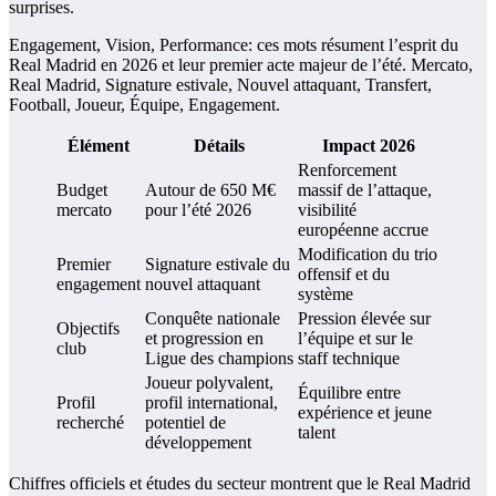
surprises.
Engagement, Vision, Performance: ces mots résument l’esprit du
Real Madrid en 2026 et leur premier acte majeur de l’été. Mercato,
Real Madrid, Signature estivale, Nouvel attaquant, Transfert,
Football, Joueur, Équipe, Engagement.
Élément
Détails
Impact 2026
Renforcement
Budget
Autour de 650 M€
massif de l’attaque,
mercato
pour l’été 2026
visibilité
européenne accrue
Modification du trio
Premier
Signature estivale du
offensif et du
engagement
nouvel attaquant
système
Conquête nationale
Pression élevée sur
Objectifs
et progression en
l’équipe et sur le
club
Ligue des champions
staff technique
Joueur polyvalent,
Équilibre entre
Profil
profil international,
expérience et jeune
recherché
potentiel de
talent
développement
Chiffres officiels et études du secteur montrent que le Real Madrid