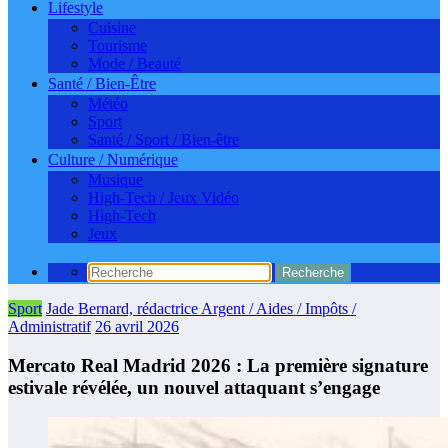
Lifestyle
Cuisine
Tourisme
Mode / Beauté
Santé / Bien-Être
Météo
Sport
Santé / Sport / Bien-être
Culture / Numérique
Musique
High-Tech / Jeux Vidéo
High-Tech
Jeux
Sport
Jade Bernard, rédactrice Argent / Aides / Impôts /
Administratif
26 avril 2026
Mercato Real Madrid 2026 : La première signature
estivale révélée, un nouvel attaquant s’engage