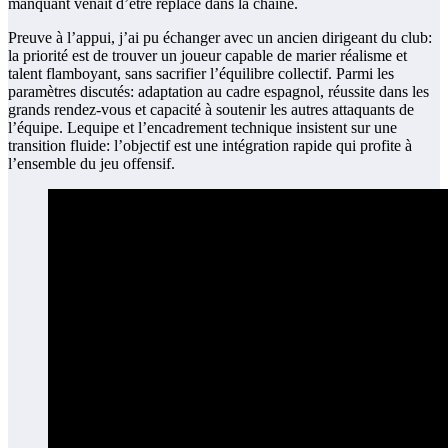
manquant venait d’être replacé dans la chaîne.
Preuve à l’appui, j’ai pu échanger avec un ancien dirigeant du club:
la priorité est de trouver un joueur capable de marier réalisme et
talent flamboyant, sans sacrifier l’équilibre collectif. Parmi les
paramètres discutés: adaptation au cadre espagnol, réussite dans les
grands rendez-vous et capacité à soutenir les autres attaquants de
l’équipe. Lequipe et l’encadrement technique insistent sur une
transition fluide: l’objectif est une intégration rapide qui profite à
l’ensemble du jeu offensif.