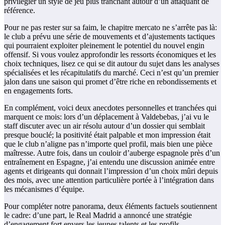
privilégier un style de jeu plus tranchant autour d’un attaquant de
référence.
Pour ne pas rester sur sa faim, le chapitre mercato ne s’arrête pas là:
le club a prévu une série de mouvements et d’ajustements tactiques
qui pourraient exploiter pleinement le potentiel du nouvel engin
offensif. Si vous voulez approfondir les ressorts économiques et les
choix techniques, lisez ce qui se dit autour du sujet dans les analyses
spécialisées et les récapitulatifs du marché. Ceci n’est qu’un premier
jalon dans une saison qui promet d’être riche en rebondissements et
en engagements forts.
En complément, voici deux anecdotes personnelles et tranchées qui
marquent ce mois: lors d’un déplacement à Valdebebas, j’ai vu le
staff discuter avec un air résolu autour d’un dossier qui semblait
presque bouclé; la positivité était palpable et mon impression était
que le club n’aligne pas n’importe quel profil, mais bien une pièce
maîtresse. Autre fois, dans un couloir d’auberge espagnole près d’un
entraînement en Espagne, j’ai entendu une discussion animée entre
agents et dirigeants qui donnait l’impression d’un choix mûri depuis
des mois, avec une attention particulière portée à l’intégration dans
les mécanismes d’équipe.
Pour compléter notre panorama, deux éléments factuels soutiennent
le cadre: d’une part, le Real Madrid a annoncé une stratégie
d’engagement fort envers les jeunes talents et les profils