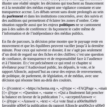
illustre une réalité simple: les décisions qui touchent au financement
et à la neutralité des médias exigent une vigilance constante et une
transparence accrue. Les débats seront sans doute prolongés au sein
du
parlement
et dans les institutions concernées, avec des suivis et
des auditions qui permettront d’éclairer les zones d’ombre. Cette
situation rappelle aussi que les enjeux
politiques
ne se cantonnent
pas à des salles de conférence: ils façonnent le cadre même de
l’information et de l’indépendance des médias publics.
En fin de parcours, la décision prise montre que le paysage reste en
mouvement et que les équilibres peuvent vaciller jusqu’à la dernière
minute. Pour ceux qui suivent ce dossier, il ne s’agit pas seulement
d’un droit de regard sur des fiches et des chiffres: c’est une question
de confiance, de transparence et de responsabilité face à l’audience
et à l’histoire. Et c’est précisément ce qui rend ce chapitre si
révélateur pour l’Audiovisuel public, les députés, le vote, et le
rapport Alloncle, aujourd’hui au cœur des enjeux de renversement,
de politique, de parlement, de législation, et de médias, avec une
décision qui résonne bien au-delà des couloirs.
{« @context »: »https://schema.org », »@type »: »FAQPage », »main
[{« @type »: »Question », »name »: »Qui a finalement fait pencher
la balance en faveur de la publication ? », »acceptedAnswer »:
{« @type »: »Answer », »text »: »Le vote final a u00e9tu00e9
favorable u00e0 la publication du rapport Alloncle gru00e2ce u00e0