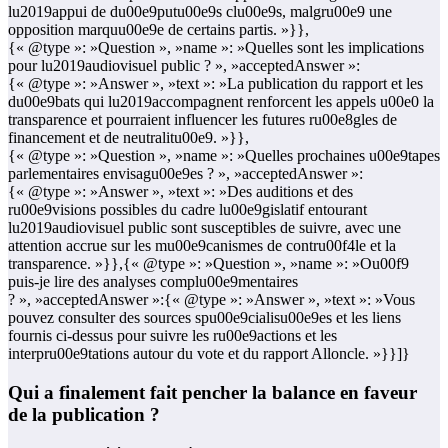
lu2019appui de du00e9putu00e9s clu00e9s, malgru00e9 une
opposition marquu00e9e de certains partis. »}},
{« @type »: »Question », »name »: »Quelles sont les implications
pour lu2019audiovisuel public ? », »acceptedAnswer »:
{« @type »: »Answer », »text »: »La publication du rapport et les
du00e9bats qui lu2019accompagnent renforcent les appels u00e0 la
transparence et pourraient influencer les futures ru00e8gles de
financement et de neutralitu00e9. »}},
{« @type »: »Question », »name »: »Quelles prochaines u00e9tapes
parlementaires envisagu00e9es ? », »acceptedAnswer »:
{« @type »: »Answer », »text »: »Des auditions et des
ru00e9visions possibles du cadre lu00e9gislatif entourant
lu2019audiovisuel public sont susceptibles de suivre, avec une
attention accrue sur les mu00e9canismes de contru00f4le et la
transparence. »}},{« @type »: »Question », »name »: »Ou00f9
puis-je lire des analyses complu00e9mentaires
? », »acceptedAnswer »:{« @type »: »Answer », »text »: »Vous
pouvez consulter des sources spu00e9cialisu00e9es et les liens
fournis ci-dessus pour suivre les ru00e9actions et les
interpru00e9tations autour du vote et du rapport Alloncle. »}}]}
Qui a finalement fait pencher la balance en faveur
de la publication ?