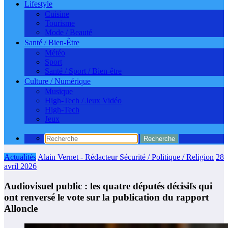
Lifestyle
Cuisine
Tourisme
Mode / Beauté
Santé / Bien-Être
Météo
Sport
Santé / Sport / Bien-être
Culture / Numérique
Musique
High-Tech / Jeux Vidéo
High-Tech
Jeux
Actualités
Alain Vernet - Rédacteur Sécurité / Politique / Religion
28
avril 2026
Audiovisuel public : les quatre députés décisifs qui
ont renversé le vote sur la publication du rapport
Alloncle