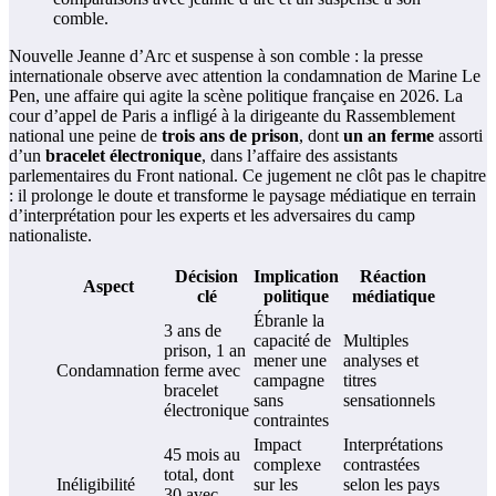
Nouvelle Jeanne d’Arc et suspense à son comble : la presse
internationale observe avec attention la condamnation de Marine Le
Pen, une affaire qui agite la scène politique française en 2026. La
cour d’appel de Paris a infligé à la dirigeante du Rassemblement
national une peine de
trois ans de prison
, dont
un an ferme
assorti
d’un
bracelet électronique
, dans l’affaire des assistants
parlementaires du Front national. Ce jugement ne clôt pas le chapitre
: il prolonge le doute et transforme le paysage médiatique en terrain
d’interprétation pour les experts et les adversaires du camp
nationaliste.
Décision
Implication
Réaction
Aspect
clé
politique
médiatique
Ébranle la
3 ans de
capacité de
Multiples
prison, 1 an
mener une
analyses et
Condamnation
ferme avec
campagne
titres
bracelet
sans
sensationnels
électronique
contraintes
Impact
Interprétations
45 mois au
complexe
contrastées
total, dont
Inéligibilité
sur les
selon les pays
30 avec