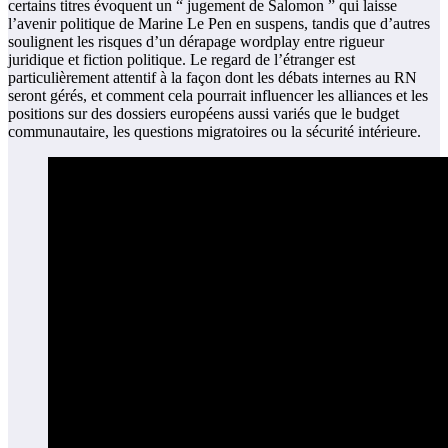
certains titres évoquent un “ jugement de Salomon ” qui laisse
l’avenir politique de Marine Le Pen en suspens, tandis que d’autres
soulignent les risques d’un dérapage wordplay entre rigueur
juridique et fiction politique. Le regard de l’étranger est
particulièrement attentif à la façon dont les débats internes au RN
seront gérés, et comment cela pourrait influencer les alliances et les
positions sur des dossiers européens aussi variés que le budget
communautaire, les questions migratoires ou la sécurité intérieure.