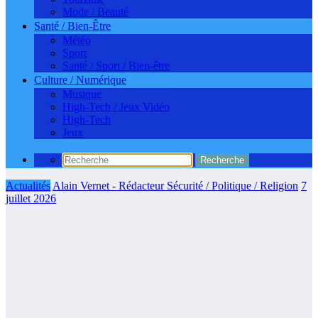
Mode / Beauté
Santé / Bien-Être
Météo
Sport
Santé / Sport / Bien-être
Culture / Numérique
Musique
High-Tech / Jeux Vidéo
High-Tech
Jeux
Actualités
Alain Vernet - Rédacteur Sécurité / Politique / Religion
7
juillet 2026