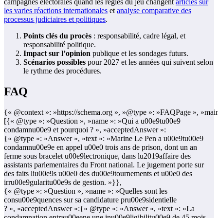
campagnes électorales quand les règles du jeu changent
articles sur
les varies réactions internationales
et
analyse comparative des
processus judiciaires et politiques
.
Points clés du procès
: responsabilité, cadre légal, et
responsabilité politique.
Impact sur l’opinion
publique et les sondages futurs.
Scénarios possibles
pour 2027 et les années qui suivent selon
le rythme des procédures.
FAQ
{« @context »: »https://schema.org », »@type »: »FAQPage », »main
[{« @type »: »Question », »name »: »Qui a u00e9tu00e9
condamnu00e9 et pourquoi ? », »acceptedAnswer »:
{« @type »: »Answer », »text »: »Marine Le Pen a u00e9tu00e9
condamnu00e9e en appel u00e0 trois ans de prison, dont un an
ferme sous bracelet u00e9lectronique, dans lu2019affaire des
assistants parlementaires du Front national. Le jugement porte sur
des faits liu00e9s u00e0 des du00e9tournements et u00e0 des
irru00e9gularitu00e9s de gestion. »}},
{« @type »: »Question », »name »: »Quelles sont les
consu00e9quences sur sa candidature pru00e9sidentielle
? », »acceptedAnswer »:{« @type »: »Answer », »text »: »La
condamnation entrau00eene une inu00e9ligibilitu00e9 de 45 mois