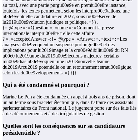
au total, avec une partie purgu00e9e en premiu00e8re instance;
toutefois, les textes permettent, selon les interpru00e9tations, une
u00e9ventuelle candidature en 2027, sous ru00e9serve de
lu2019u00e9volution juridique et politique. »}},
{« @type »: »Question », »name »: »Comment la presse
internationale interpru00e8te-t-elle cette affaire
? », »acceptedAnswer »:{« @type »: »Answer », »text »: »Les
analyses u00e9voquent un suspense prolongu00e9 et des
implications pour lu2019image et la cru00e9dibilitu00e9 du RN
u00e0 lu2019aube du2019u00e9lections majeures; certains
mu00e9dias u00e9voquent une u2018nouvelle Jeanne
du2019Arcu2019 potentielle ou un retournement stratu00e9gique,
selon les du00e9veloppements. »}}]}
Qui a été condamné et pourquoi ?
Marine Le Pen a été condamnée en appel à trois ans de prison, dont
un an ferme sous bracelet électronique, dans l’affaire des assistants
parlementaires du Front national. Le jugement porte sur des faits liés
à des détournements et à des irrégularités de gestion.
Quelles sont les conséquences sur sa candidature
présidentielle ?