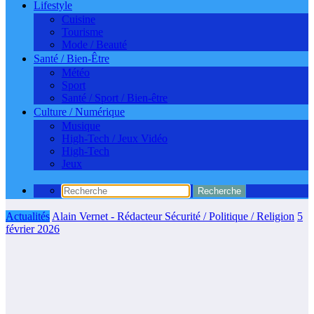
Lifestyle
Cuisine
Tourisme
Mode / Beauté
Santé / Bien-Être
Météo
Sport
Santé / Sport / Bien-être
Culture / Numérique
Musique
High-Tech / Jeux Vidéo
High-Tech
Jeux
Actualités
Alain Vernet - Rédacteur Sécurité / Politique / Religion
5
février 2026