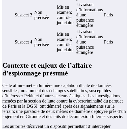
Livraison
Mis en
d’informations
Non
examen;
Suspect 3
à une
Paris
précisée
contrôle
puissance
judiciaire
étrangère
Livraison
Mis en
d’informations
Non
examen;
Suspect 4
à une
Paris
précisée
contrôle
puissance
judiciaire
étrangère
Contexte et enjeux de l’affaire
d’espionnage présumé
Cette affaire met en lumière une captation illicite de données
sensibles, notamment des échanges satellitaires, susceptibles
d’intéresser Pékin et d’autres acteurs étatiques. Les investigations,
menées par la section de lutte contre la cybercriminalité du parquet
de Paris et la DGSI, ont démarré après des signalements sur le
terrain: une parabole de deux mètres de diamètre déployée près d’un
logement en Gironde et des faits de déconnexion Internet suspecte.
Les autorités décrivent un dispositif permettant d’intercepter