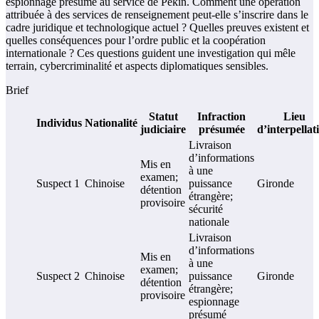
espionnage présumé au service de Pékin. Comment une opération
attribuée à des services de renseignement peut-elle s’inscrire dans le
cadre juridique et technologique actuel ? Quelles preuves existent et
quelles conséquences pour l’ordre public et la coopération
internationale ? Ces questions guident une investigation qui mêle
terrain, cybercriminalité et aspects diplomatiques sensibles.
Brief
Statut
Infraction
Lieu
Individus
Nationalité
judiciaire
présumée
d’interpellat
Livraison
d’informations
Mis en
à une
examen;
Suspect 1
Chinoise
puissance
Gironde
détention
étrangère;
provisoire
sécurité
nationale
Livraison
d’informations
Mis en
à une
examen;
Suspect 2
Chinoise
puissance
Gironde
détention
étrangère;
provisoire
espionnage
présumé