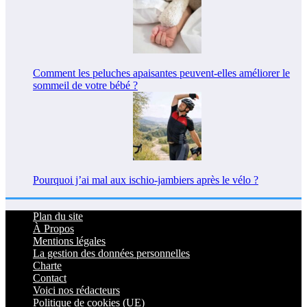
Comment les peluches apaisantes peuvent-elles améliorer le
sommeil de votre bébé ?
Pourquoi j’ai mal aux ischio-jambiers après le vélo ?
Plan du site
À Propos
Mentions légales
La gestion des données personnelles
Charte
Contact
Voici nos rédacteurs
Politique de cookies (UE)