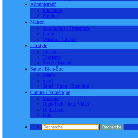
Administratif
Éducation
Emploi
Maison
Automobile / Transports
Jardin
Maison / Travaux
Lifestyle
Cuisine
Tourisme
Mode / Beauté
Santé / Bien-Être
Météo
Sport
Santé / Sport / Bien-être
Culture / Numérique
Musique
High-Tech / Jeux Vidéo
High-Tech
Jeux