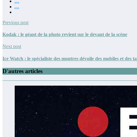
Previous post
Kodak : le géant de la photo revient sur le devant de la scène
Next post
Ice Watch : le spécialiste des montres dévoile des mobiles et des ta
D'autres articles