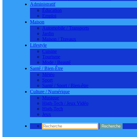
Administratif
Éducation
Emploi
Maison
Automobile / Transports
Jardin
Maison / Travaux
Lifestyle
Cuisine
Tourisme
Mode / Beauté
Santé / Bien-Être
Météo
Sport
Santé / Sport / Bien-être
Culture / Numérique
Musique
High-Tech / Jeux Vidéo
High-Tech
Jeux