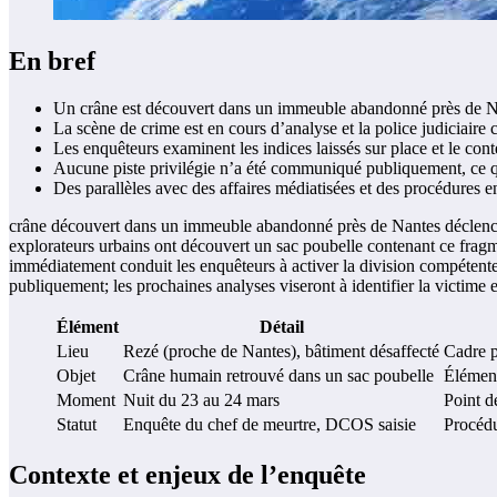
En bref
Un crâne est découvert dans un immeuble abandonné près de Na
La scène de crime est en cours d’analyse et la police judiciair
Les enquêteurs examinent les indices laissés sur place et le con
Aucune piste privilégie n’a été communiqué publiquement, ce qui
Des parallèles avec des affaires médiatisées et des procédures en
crâne découvert dans un immeuble abandonné près de Nantes déclenche u
explorateurs urbains ont découvert un sac poubelle contenant ce frag
immédiatement conduit les enquêteurs à activer la division compétente 
publiquement; les prochaines analyses viseront à identifier la victime e
Élément
Détail
Lieu
Rezé (proche de Nantes), bâtiment désaffecté
Cadre p
Objet
Crâne humain retrouvé dans un sac poubelle
Élément
Moment
Nuit du 23 au 24 mars
Point d
Statut
Enquête du chef de meurtre, DCOS saisie
Procédu
Contexte et enjeux de l’enquête