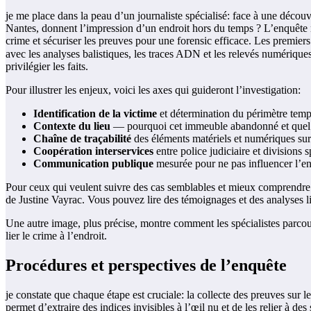
je me place dans la peau d’un journaliste spécialisé: face à une déco
Nantes, donnent l’impression d’un endroit hors du temps ? L’enquête ne 
crime et sécuriser les preuves pour une forensic efficace. Les premier
avec les analyses balistiques, les traces ADN et les relevés numériques 
privilégier les faits.
Pour illustrer les enjeux, voici les axes qui guideront l’investigation:
Identification de la victime
et détermination du périmètre tempo
Contexte du lieu
— pourquoi cet immeuble abandonné et quel r
Chaîne de traçabilité
des éléments matériels et numériques sur 
Coopération interservices
entre police judiciaire et divisions 
Communication publique
mesurée pour ne pas influencer l’en
Pour ceux qui veulent suivre des cas semblables et mieux comprendre l
de Justine Vayrac. Vous pouvez lire des témoignages et des analyses li
Une autre image, plus précise, montre comment les spécialistes parc
lier le crime à l’endroit.
Procédures et perspectives de l’enquête
je constate que chaque étape est cruciale: la collecte des preuves sur 
permet d’extraire des indices invisibles à l’œil nu et de les relier à de