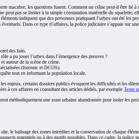
uverte macabre, les questions fusent. Comment un crâne peut-il être li
peut pas se limiter à la simple constatation matérielle du squelette; ell
s éléments indiquent que des personnes pratiquant l’urbex ont été les pre
éventuels. Dans ce type d’affaires, la police judiciaire s’appuie sur une
rel des faits.
ôle a pu jouer l’urbex dans l’émergence des preuves ?
et autour de la scène de crime.
spécialisées (forensic et DCOS).
quête tout en informant la population locale.
es enjeux, certains dossiers publics évoquent les difficultés et les dil
ées à ces affaires en consultant des articles dédiés, par exemple
Texte s
ourent méthodiquement une zone urbaine abandonnée pour isoler les pre
le site, le balisage des zones interdites et la conservation de chaque él
s suspects potentiels ou à des motifs possibles. Dans ce cadre, la police j