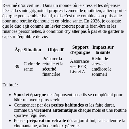
Résumé d’ouverture : Dans un monde où le stress et les dépenses
liées à la santé grignotent progressivement le quotidien, allier sport et
épargne peut sembler banal, mais c’est une combinaison puissante
pour une retraite épanouie et en pleine santé. En 2026, je constate
que le duo agit comme un levier concret pour le bien-être et les
finances personnelles, à condition d’y aller pas à pas et de garder le
cap sur l’équilibre de vie.
Support
Impact sur
Âge
Situation
Objectif
d’épargne
la santé
Préparer la
Réduit le
Assurance-
Cadre de
retraite et la
stress et
39
vie, PER,
santé
sécurité
améliore le
Livret A
financière
sommeil
En bref :
Sport
et
épargne
ne s’opposent pas : ils se complètent pour
bâtir un avenir plus serein.
Commencer par des
petites habitudes
et les faire durer,
comme un
virement automatique
chaque mois et une routine
sportive régulière.
Penser
préparation retraite
dès aujourd’hui, sans attendre la
cinquantaine, afin de mieux gérer les