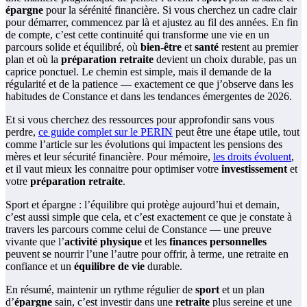
épargne
pour la sérénité financière. Si vous cherchez un cadre clair
pour démarrer, commencez par là et ajustez au fil des années. En fin
de compte, c’est cette continuité qui transforme une vie en un
parcours solide et équilibré, où
bien-être
et
santé
restent au premier
plan et où la
préparation retraite
devient un choix durable, pas un
caprice ponctuel. Le chemin est simple, mais il demande de la
régularité et de la patience — exactement ce que j’observe dans les
habitudes de Constance et dans les tendances émergentes de 2026.
Et si vous cherchez des ressources pour approfondir sans vous
perdre,
ce guide complet sur le PERIN
peut être une étape utile, tout
comme l’article sur les évolutions qui impactent les pensions des
mères et leur sécurité financière. Pour mémoire,
les droits évoluent
,
et il vaut mieux les connaitre pour optimiser votre
investissement
et
votre
préparation retraite
.
Sport et épargne : l’équilibre qui protège aujourd’hui et demain,
c’est aussi simple que cela, et c’est exactement ce que je constate à
travers les parcours comme celui de Constance — une preuve
vivante que l’
activité physique
et les
finances personnelles
peuvent se nourrir l’une l’autre pour offrir, à terme, une retraite en
confiance et un
équilibre de vie
durable.
En résumé, maintenir un rythme régulier de
sport
et un plan
d’
épargne
sain, c’est investir dans une
retraite
plus sereine et une