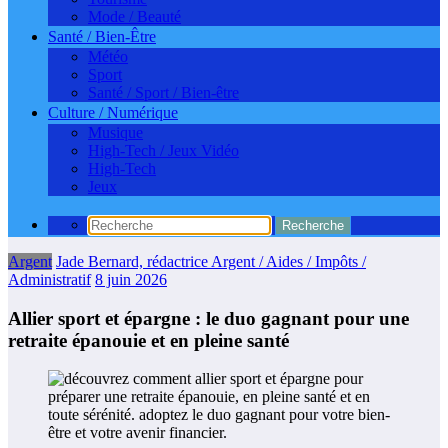
Mode / Beauté
Santé / Bien-Être
Météo
Sport
Santé / Sport / Bien-être
Culture / Numérique
Musique
High-Tech / Jeux Vidéo
High-Tech
Jeux
Argent
Jade Bernard, rédactrice Argent / Aides / Impôts /
Administratif
8 juin 2026
Allier sport et épargne : le duo gagnant pour une
retraite épanouie et en pleine santé