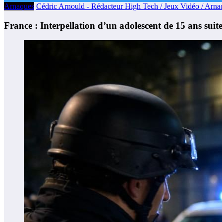
Arnaques
Cédric Arnould - Rédacteur High Tech / Jeux Vidéo / Arna
France : Interpellation d’un adolescent de 15 ans su