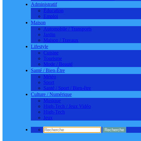
Administratif
Éducation
Emploi
Maison
Automobile / Transports
Jardin
Maison / Travaux
Lifestyle
Cuisine
Tourisme
Mode / Beauté
Santé / Bien-Être
Météo
Sport
Santé / Sport / Bien-être
Culture / Numérique
Musique
High-Tech / Jeux Vidéo
High-Tech
Jeux