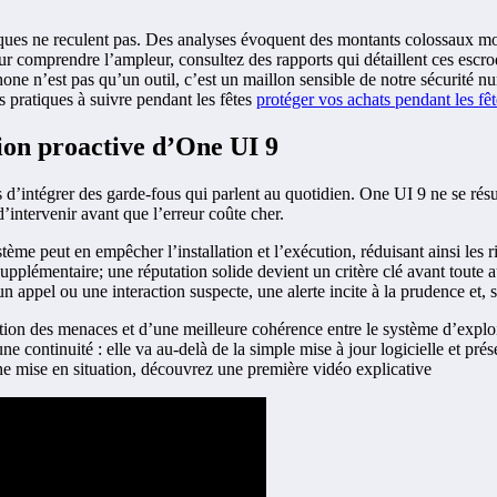
aques ne reculent pas. Des analyses évoquent des montants colossaux mo
Pour comprendre l’ampleur, consultez des rapports qui détaillent ces esc
phone n’est pas qu’un outil, c’est un maillon sensible de notre sécurité 
es pratiques à suivre pendant les fêtes
protéger vos achats pendant les fêt
ion proactive d’One UI 9
 d’intégrer des garde-fous qui parlent au quotidien. One UI 9 ne se résum
’intervenir avant que l’erreur coûte cher.
stème peut en empêcher l’installation et l’exécution, réduisant ainsi les
pplémentaire; une réputation solide devient un critère clé avant toute a
 appel ou une interaction suspecte, une alerte incite à la prudence et, si
 des menaces et d’une meilleure cohérence entre le système d’exploitati
e continuité : elle va au-delà de la simple mise à jour logicielle et pr
ne mise en situation, découvrez une première vidéo explicative