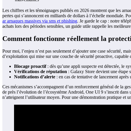
Les chiffres et les témoignages publiés en 2026 montrent que les arn
pertes qui s’annoncent en milliards de dollars à l’échelle mondiale. 
ar arnaques massives via sms et phishing
. Je garde le cap : notre télé
achats lors des périodes sensibles, un guide utile rappelle les meilleur
Comment fonctionne réellement la protect
Pour moi, l’enjeu n’est pas seulement d’ajouter une case sécurité, mais
d’exploitation qui mise sur une couche de sécurité proactive, capable d
Blocage proactif
: dès qu’une appli suspecte est détectée, le sy
Vérifications de réputation
: Galaxy Store devient une étape su
Notifications d’alerte
: en cas de tentative de lancement après un
Ces mécanismes s’accompagnent d’un renforcement général de la gestion
de près l’évolution de l’écosystème Android, One UI 9 s’inscrit dans un
n’atteignent l’utilisateur moyen. Pour une démonstration pratique et u