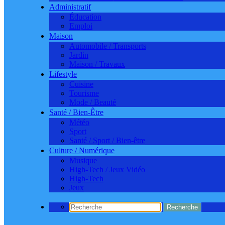
Administratif
Éducation
Emploi
Maison
Automobile / Transports
Jardin
Maison / Travaux
Lifestyle
Cuisine
Tourisme
Mode / Beauté
Santé / Bien-Être
Météo
Sport
Santé / Sport / Bien-être
Culture / Numérique
Musique
High-Tech / Jeux Vidéo
High-Tech
Jeux