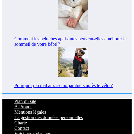
Comment les peluches apaisantes peuvent-elles améliorer le
sommeil de votre bébé ?
Pourquoi j’ai mal aux ischio-jambiers après le vélo ?
Plan du site
À Propos
Mentions légales
La gestion des données personnelles
Charte
Contact
Voici nos rédacteurs