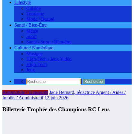
Lifestyle
Cuisine
Tourisme
Mode / Beauté
Santé / Bien-Être
Météo
Sport
Santé / Sport / Bien-être
Culture / Numérique
Musique
High-Tech / Jeux Vidéo
High-Tech
Jeux
Automobile / Transports
Jade Bernard, rédactrice Argent / Aides /
Impôts / Administratif
12 juin 2026
Billetterie Trophée des Champions RC Lens