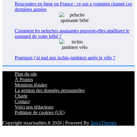
Rencontres en ligne en France : ce qui a vraiment changé ces
dernières années
Comment les peluches apaisantes peuvent-elles améliorer le
sommeil de votre bébé ?
Pourquoi j’ai mal aux ischio-jambiers après le vélo ?
Plan du site
À Propos
Mentions légales
La gestion des données personnelles
Charte
Contact
Voici nos rédacteurs
Politique de cookies (UE)
Copyright sixactualites.fr 2026 | Powered By
SpiceThemes