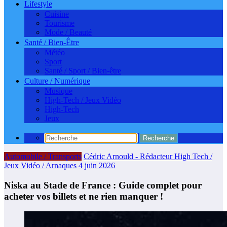
Lifestyle
Cuisine
Tourisme
Mode / Beauté
Santé / Bien-Être
Météo
Sport
Santé / Sport / Bien-être
Culture / Numérique
Musique
High-Tech / Jeux Vidéo
High-Tech
Jeux
Automobile / Transports
Cédric Arnould - Rédacteur High Tech /
Jeux Vidéo / Arnaques
4 juin 2026
Niska au Stade de France : Guide complet pour
acheter vos billets et ne rien manquer !