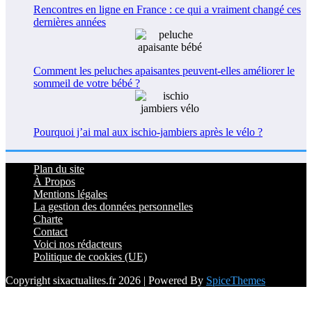
Rencontres en ligne en France : ce qui a vraiment changé ces
dernières années
Comment les peluches apaisantes peuvent-elles améliorer le
sommeil de votre bébé ?
Pourquoi j’ai mal aux ischio-jambiers après le vélo ?
Plan du site
À Propos
Mentions légales
La gestion des données personnelles
Charte
Contact
Voici nos rédacteurs
Politique de cookies (UE)
Copyright sixactualites.fr 2026 | Powered By
SpiceThemes