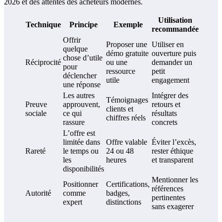
2026 et des attentes des acheteurs modernes.
Utilisation
Technique
Principe
Exemple
recommandée
Offrir
Proposer une
Utiliser en
quelque
démo gratuite
ouverture puis
chose d’utile
Réciprocité
ou une
demander un
pour
ressource
petit
déclencher
utile
engagement
une réponse
Les autres
Intégrer des
Témoignages
Preuve
approuvent,
retours et
clients et
sociale
ce qui
résultats
chiffres réels
rassure
concrets
L’offre est
limitée dans
Offre valable
Éviter l’excès,
Rareté
le temps ou
24 ou 48
rester éthique
les
heures
et transparent
disponibilités
Mentionner les
Positionner
Certifications,
références
Autorité
comme
badges,
pertinentes
expert
distinctions
sans exagerer