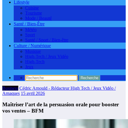
Lifestyle
Cuisine
Tourisme
Mode / Beauté
Santé / Bien-Être
Météo
Sport
Santé / Sport / Bien-être
Culture / Numérique
Musique
High-Tech / Jeux Vidéo
High-Tech
Jeux
Business
Cédric Arnould - Rédacteur High Tech / Jeux Vidéo /
Arnaques
15 avril 2026
Maîtriser l’art de la persuasion orale pour booster
vos ventes – BFM