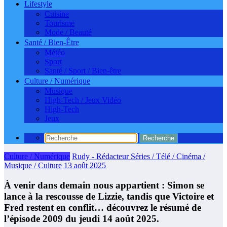
Lifestyle
Cuisine
Tourisme
Mode / Beauté
Santé / Bien-Être
Météo
Sport
Santé / Sport / Bien-être
Culture / Numérique
Musique
High-Tech / Jeux Vidéo
High-Tech
Jeux
Culture / Numérique
Rudy - Rédacteur Séries / Télé / Cinéma /
Musique / Culture
13 août 2025
À venir dans demain nous appartient : Simon se
lance à la rescousse de Lizzie, tandis que Victoire et
Fred restent en conflit… découvrez le résumé de
l’épisode 2009 du jeudi 14 août 2025.