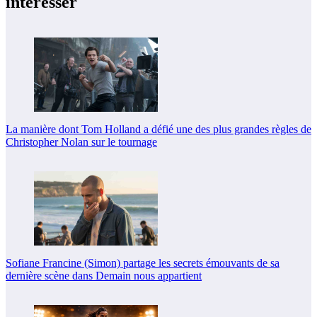
intéresser
La manière dont Tom Holland a défié une des plus grandes règles de
Christopher Nolan sur le tournage
Sofiane Francine (Simon) partage les secrets émouvants de sa
dernière scène dans Demain nous appartient