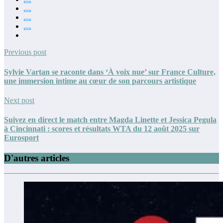
Previous post
Sylvie Vartan se raconte dans ‘À voix nue’ sur France Culture,
une immersion intime au cœur de son parcours artistique
Next post
Suivez en direct le match entre Magda Linette et Jessica Pegula
à Cincinnati : scores et résultats WTA du 12 août 2025 sur
Eurosport
D'autres articles