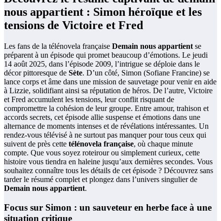
nous appartient : Simon héroïque et les
tensions de Victoire et Fred
Les fans de la télénovela française
Demain nous appartient
se
préparent à un épisode qui promet beaucoup d’émotions. Le jeudi
14 août 2025, dans l’épisode 2009, l’intrigue se déploie dans le
décor pittoresque de
Sète
. D’un côté, Simon (Sofiane Francine) se
lance corps et âme dans une mission de sauvetage pour venir en aide
à Lizzie, solidifiant ainsi sa réputation de héros. De l’autre, Victoire
et Fred accumulent les tensions, leur conflit risquant de
compromettre la cohésion de leur groupe. Entre amour, trahison et
accords secrets, cet épisode allie suspense et émotions dans une
alternance de moments intenses et de révélations intéressantes. Un
rendez-vous télévisé à ne surtout pas manquer pour tous ceux qui
suivent de près cette
télénovela française
, où chaque minute
compte. Que vous soyez roteirour ou simplement curieux, cette
histoire vous tiendra en haleine jusqu’aux dernières secondes. Vous
souhaitez connaître tous les détails de cet épisode ? Découvrez sans
tarder le résumé complet et plongez dans l’univers singulier de
Demain nous appartient
.
Focus sur Simon : un sauveteur en herbe face à une
situation critique