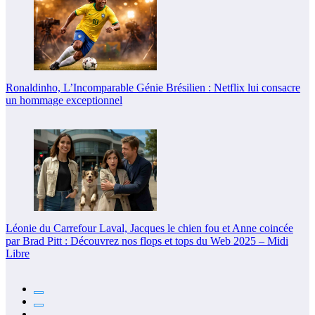
Ronaldinho, L’Incomparable Génie Brésilien : Netflix lui consacre
un hommage exceptionnel
Léonie du Carrefour Laval, Jacques le chien fou et Anne coincée
par Brad Pitt : Découvrez nos flops et tops du Web 2025 – Midi
Libre