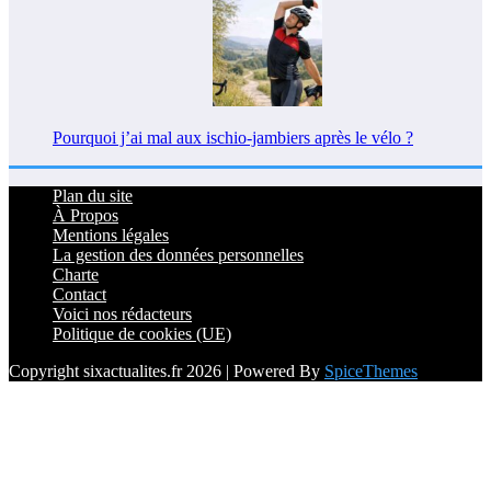
Pourquoi j’ai mal aux ischio-jambiers après le vélo ?
Plan du site
À Propos
Mentions légales
La gestion des données personnelles
Charte
Contact
Voici nos rédacteurs
Politique de cookies (UE)
Copyright sixactualites.fr 2026 | Powered By
SpiceThemes