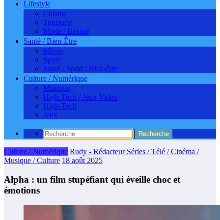
Lifestyle
Cuisine
Tourisme
Mode / Beauté
Santé / Bien-Être
Météo
Sport
Santé / Sport / Bien-être
Culture / Numérique
Musique
High-Tech / Jeux Vidéo
High-Tech
Jeux
Culture / Numérique
Rudy - Rédacteur Séries / Télé / Cinéma /
Musique / Culture
18 août 2025
Alpha : un film stupéfiant qui éveille choc et
émotions