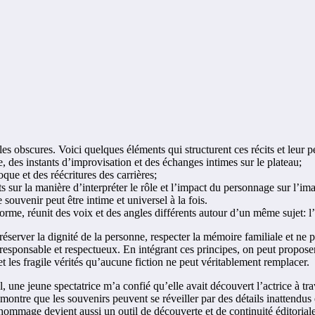
 obscures. Voici quelques éléments qui structurent ces récits et leur pe
 des instants d’improvisation et des échanges intimes sur le plateau;
que et des réécritures des carrières;
sur la manière d’interpréter le rôle et l’impact du personnage sur l’imag
souvenir peut être intime et universel à la fois.
orme, réunit des voix et des angles différents autour d’un même sujet: l
server la dignité de la personne, respecter la mémoire familiale et ne pa
 responsable et respectueux. En intégrant ces principes, on peut proposer
et les fragile vérités qu’aucune fiction ne peut véritablement remplacer.
ival, une jeune spectatrice m’a confié qu’elle avait découvert l’actrice à
re montre que les souvenirs peuvent se réveiller par des détails inattend
hommage devient aussi un outil de découverte et de continuité éditoriale