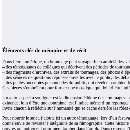
Éléments clés de mémoire et de récit
Dans l’ère numérique, un hommage peut voyager bien au-delà des salles
– des témoignages de collègues qui décrivent des périodes de tournage,
– des fragments d’archives, des extraits de tournages, des photos d’épo
– des séances de questions-réponses ouvertes avec le public, des débats 
– des petites anecdotes personnelles du public, qui révèlent combien le 
Ces pièces s’emboîtent pour former une mosaïque qui, loin d’être unif
Un autre aspect à souligner est la dimension éthique des hommages: pré
exigence, loin d’être une contrainte, est l’indice même d’un reportage
invite chacun à réfléchir sur l’humanité qui se cache derrière les rôles 
Pour nourrir le sujet, j’ajoute ici un autre témoignage: lors d’un fest
donné envie de revisiter l’intégralité de sa filmographie. Cette histoi
œuvres qui autrement pourraient tomber dans l’oubli. Dans ce sens, l’