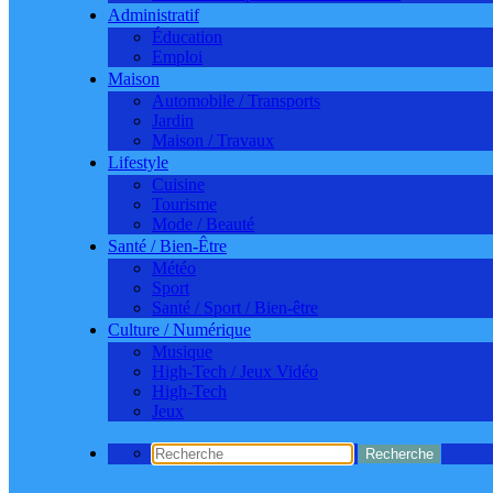
Administratif
Éducation
Emploi
Maison
Automobile / Transports
Jardin
Maison / Travaux
Lifestyle
Cuisine
Tourisme
Mode / Beauté
Santé / Bien-Être
Météo
Sport
Santé / Sport / Bien-être
Culture / Numérique
Musique
High-Tech / Jeux Vidéo
High-Tech
Jeux