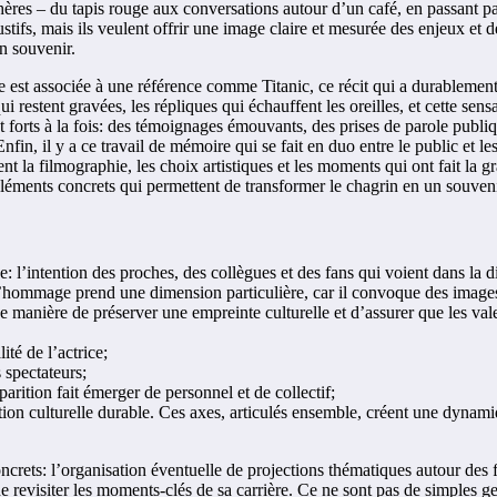
hères – du tapis rouge aux conversations autour d’un café, en passant pa
tifs, mais ils veulent offrir une image claire et mesurée des enjeux et
n souvenir.
e est associée à une référence comme Titanic, ce récit qui a durablement
ui restent gravées, les répliques qui échauffent les oreilles, et cette se
forts à la fois: des témoignages émouvants, des prises de parole publiq
Enfin, il y a ce travail de mémoire qui se fait en duo entre le public et l
tent la filmographie, les choix artistiques et les moments qui ont fait la 
éléments concrets qui permettent de transformer le chagrin en un souveni
l’intention des proches, des collègues et des fans qui voient dans la di
l’hommage prend une dimension particulière, car il convoque des images
e manière de préserver une empreinte culturelle et d’assurer que les val
lité de l’actrice;
s spectateurs;
parition fait émerger de personnel et de collectif;
ion culturelle durable. Ces axes, articulés ensemble, créent une dynamiq
concrets: l’organisation éventuelle de projections thématiques autour des
de revisiter les moments-clés de sa carrière. Ce ne sont pas de simples g