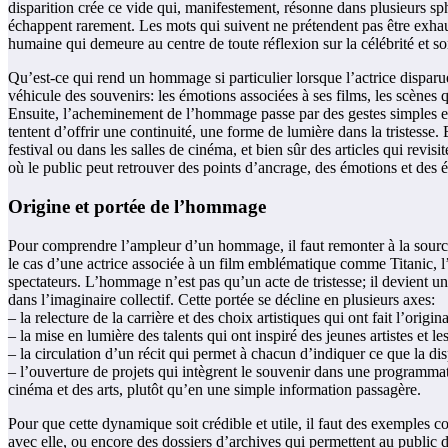
disparition crée ce vide qui, manifestement, résonne dans plusieurs sp
échappent rarement. Les mots qui suivent ne prétendent pas être exhaus
humaine qui demeure au centre de toute réflexion sur la célébrité et so
Qu’est-ce qui rend un hommage si particulier lorsque l’actrice disparu
véhicule des souvenirs: les émotions associées à ses films, les scènes q
Ensuite, l’acheminement de l’hommage passe par des gestes simples et 
tentent d’offrir une continuité, une forme de lumière dans la tristesse. 
festival ou dans les salles de cinéma, et bien sûr des articles qui revisi
où le public peut retrouver des points d’ancrage, des émotions et des 
Origine et portée de l’hommage
Pour comprendre l’ampleur d’un hommage, il faut remonter à la source: 
le cas d’une actrice associée à un film emblématique comme Titanic, 
spectateurs. L’hommage n’est pas qu’un acte de tristesse; il devient un
dans l’imaginaire collectif. Cette portée se décline en plusieurs axes:
– la relecture de la carrière et des choix artistiques qui ont fait l’origina
– la mise en lumière des talents qui ont inspiré des jeunes artistes et le
– la circulation d’un récit qui permet à chacun d’indiquer ce que la dis
– l’ouverture de projets qui intègrent le souvenir dans une programmat
cinéma et des arts, plutôt qu’en une simple information passagère.
Pour que cette dynamique soit crédible et utile, il faut des exemples 
avec elle, ou encore des dossiers d’archives qui permettent au public 