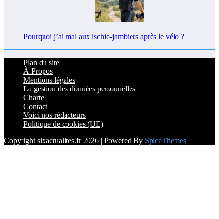
Pourquoi j’ai mal aux ischio-jambiers après le vélo ?
Plan du site
À Propos
Mentions légales
La gestion des données personnelles
Charte
Contact
Voici nos rédacteurs
Politique de cookies (UE)
Copyright sixactualites.fr 2026 | Powered By
SpiceThemes