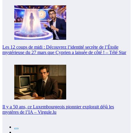
Les 12 coups de midi : Découvrez l’identité secrète de l’Étoile
mystérieuse du 27 mars que Cyprien a laissée de côté ! – Télé Star
Il y a 50 ans, ce Luxembourgeois pionnier explorait déjà les
mystères de l’IA – Virgule.lu