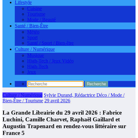
Lifestyle
Cuisine
Tourisme
Mode / Beauté
Santé / Bien-Être
Météo
Sport
Santé / Sport / Bien-être
Culture / Numérique
Musique
High-Tech / Jeux Vidéo
High-Tech
Jeux
Culture / Numérique
Sylvie Durand, Rédactrice Déco / Mode /
Bien-Être / Tourisme
29 avril 2026
La Grande Librairie du 29 avril 2026 : Fabrice
Luchini, Camille Charvet, Raphaël Gaillard et
Augustin Trapenard en rendez-vous littéraire sur
France 5