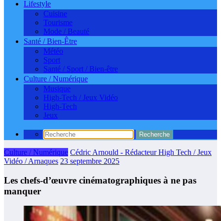
Lifestyle
Cuisine
Tourisme
Mode / Beauté
Santé / Bien-Être
Météo
Sport
Santé / Sport / Bien-être
Culture / Numérique
Musique
High-Tech / Jeux Vidéo
High-Tech
Jeux
Culture / Numérique
Cédric Arnould - Rédacteur High Tech / Jeux
Vidéo / Arnaques
23 septembre 2025
Les chefs-d’œuvre cinématographiques à ne pas
manquer