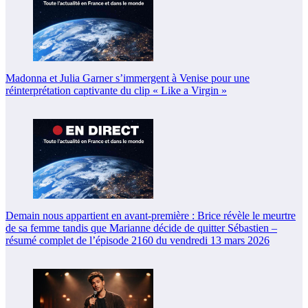
Madonna et Julia Garner s’immergent à Venise pour une
réinterprétation captivante du clip « Like a Virgin »
Demain nous appartient en avant-première : Brice révèle le meurtre
de sa femme tandis que Marianne décide de quitter Sébastien –
résumé complet de l’épisode 2160 du vendredi 13 mars 2026