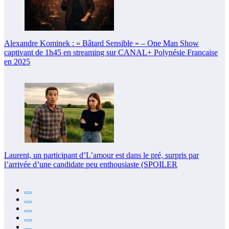
Alexandre Kominek : « Bâtard Sensible » – One Man Show
captivant de 1h45 en streaming sur CANAL+ Polynésie Française
en 2025
Laurent, un participant d’L’amour est dans le pré, surpris par
l’arrivée d’une candidate peu enthousiaste (SPOILER