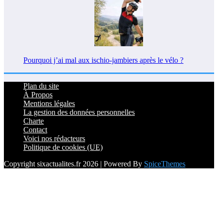
Pourquoi j’ai mal aux ischio-jambiers après le vélo ?
Plan du site
À Propos
Mentions légales
La gestion des données personnelles
Charte
Contact
Voici nos rédacteurs
Politique de cookies (UE)
Copyright sixactualites.fr 2026 | Powered By
SpiceThemes