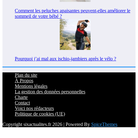
Comment les peluches apaisantes peuvent-elles améliorer le
sommeil de votre bébé ?
Pourquoi j’ai mal aux ischio-jambiers après le vélo ?
Plan du site
À Propos
Mentions légales
La gestion des données personnelles
Charte
Contact
Voici nos rédacteurs
Politique de cookies (UE)
Copyright sixactualites.fr 2026 | Powered By
SpiceThemes