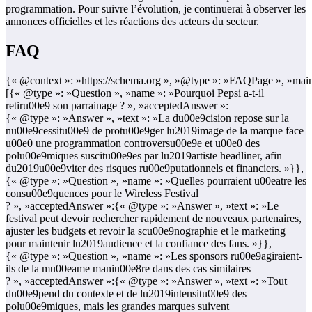
programmation. Pour suivre l’évolution, je continuerai à observer les
annonces officielles et les réactions des acteurs du secteur.
FAQ
{« @context »: »https://schema.org », »@type »: »FAQPage », »main
[{« @type »: »Question », »name »: »Pourquoi Pepsi a-t-il
retiru00e9 son parrainage ? », »acceptedAnswer »:
{« @type »: »Answer », »text »: »La du00e9cision repose sur la
nu00e9cessitu00e9 de protu00e9ger lu2019image de la marque face
u00e0 une programmation controversu00e9e et u00e0 des
polu00e9miques suscitu00e9es par lu2019artiste headliner, afin
du2019u00e9viter des risques ru00e9putationnels et financiers. »}},
{« @type »: »Question », »name »: »Quelles pourraient u00eatre les
consu00e9quences pour le Wireless Festival
? », »acceptedAnswer »:{« @type »: »Answer », »text »: »Le
festival peut devoir rechercher rapidement de nouveaux partenaires,
ajuster les budgets et revoir la scu00e9nographie et le marketing
pour maintenir lu2019audience et la confiance des fans. »}},
{« @type »: »Question », »name »: »Les sponsors ru00e9agiraient-
ils de la mu00eame maniu00e8re dans des cas similaires
? », »acceptedAnswer »:{« @type »: »Answer », »text »: »Tout
du00e9pend du contexte et de lu2019intensitu00e9 des
polu00e9miques, mais les grandes marques suivent