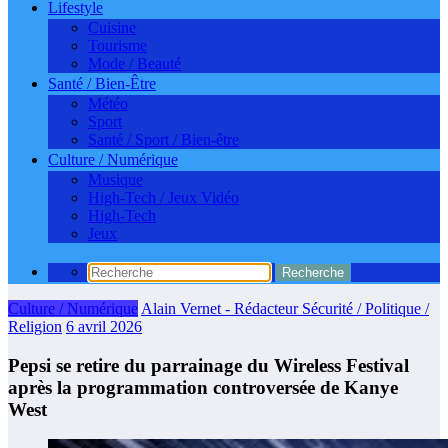
Lifestyle
Cuisine
Tourisme
Mode / Beauté
Santé / Bien-Être
Météo
Sport
Santé / Sport / Bien-être
Culture / Numérique
Musique
High-Tech / Jeux Vidéo
High-Tech
Jeux
Culture / Numérique
Alain Vernet - Rédacteur Sécurité / Politique /
Religion
6 avril 2026
Pepsi se retire du parrainage du Wireless Festival
après la programmation controversée de Kanye
West