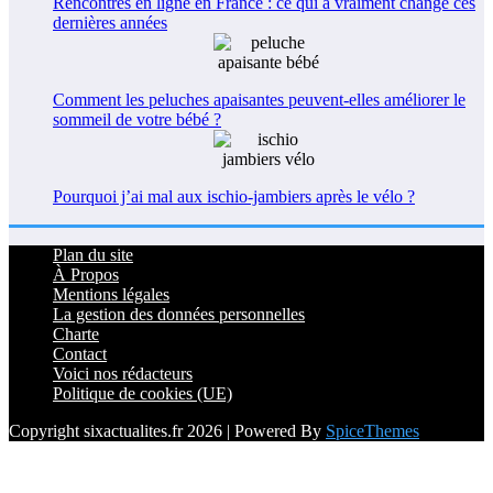
Rencontres en ligne en France : ce qui a vraiment changé ces
dernières années
Comment les peluches apaisantes peuvent-elles améliorer le
sommeil de votre bébé ?
Pourquoi j’ai mal aux ischio-jambiers après le vélo ?
Plan du site
À Propos
Mentions légales
La gestion des données personnelles
Charte
Contact
Voici nos rédacteurs
Politique de cookies (UE)
Copyright sixactualites.fr 2026 | Powered By
SpiceThemes