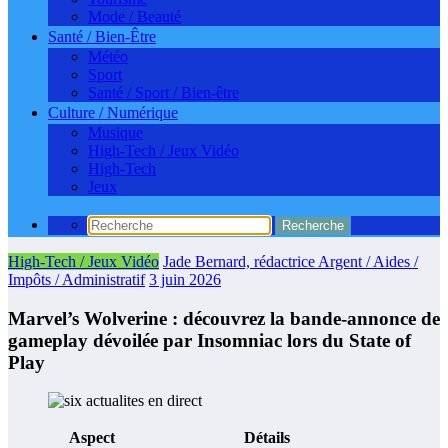
Mode / Beauté
Santé / Bien-Être
Météo
Sport
Santé / Sport / Bien-être
Culture / Numérique
Musique
High-Tech / Jeux Vidéo
High-Tech
Jeux
High-Tech / Jeux Vidéo
Jade Bernard, rédactrice Argent / Aides /
Impôts / Administratif
3 juin 2026
Marvel’s Wolverine : découvrez la bande-annonce de
gameplay dévoilée par Insomniac lors du State of
Play
Aspect
Détails