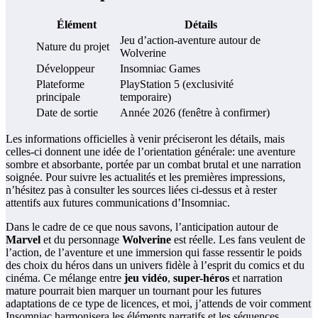
Élément
Détails
Jeu d’action-aventure autour de
Nature du projet
Wolverine
Développeur
Insomniac Games
Plateforme
PlayStation 5 (exclusivité
principale
temporaire)
Date de sortie
Année 2026 (fenêtre à confirmer)
Les informations officielles à venir préciseront les détails, mais
celles-ci donnent une idée de l’orientation générale: une aventure
sombre et absorbante, portée par un combat brutal et une narration
soignée. Pour suivre les actualités et les premières impressions,
n’hésitez pas à consulter les sources liées ci-dessus et à rester
attentifs aux futures communications d’Insomniac.
Dans le cadre de ce que nous savons, l’anticipation autour de
Marvel
et du personnage
Wolverine
est réelle. Les fans veulent de
l’action, de l’aventure et une immersion qui fasse ressentir le poids
des choix du héros dans un univers fidèle à l’esprit du comics et du
cinéma. Ce mélange entre
jeu vidéo
,
super-héros
et narration
mature pourrait bien marquer un tournant pour les futures
adaptations de ce type de licences, et moi, j’attends de voir comment
Insomniac harmonisera les éléments narratifs et les séquences