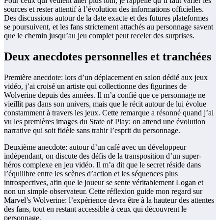
Pour ceux qui veulent aller plus loin, je rappelle qu’il faut varier les
sources et rester attentif à l’évolution des informations officielles.
Des discussions autour de la date exacte et des futures plateformes
se poursuivent, et les fans strictement attachés au personnage savent
que le chemin jusqu’au jeu complet peut receler des surprises.
Deux anecdotes personnelles et tranchées
Première anecdote: lors d’un déplacement en salon dédié aux jeux
vidéo, j’ai croisé un artiste qui collectionne des figurines de
Wolverine depuis des années. Il m’a confié que ce personnage ne
vieillit pas dans son univers, mais que le récit autour de lui évolue
constamment à travers les jeux. Cette remarque a résonné quand j’ai
vu les premières images du State of Play: on attend une évolution
narrative qui soit fidèle sans trahir l’esprit du personnage.
Deuxième anecdote: autour d’un café avec un développeur
indépendant, on discute des défis de la transposition d’un super-
héros complexe en jeu vidéo. Il m’a dit que le secret réside dans
l’équilibre entre les scènes d’action et les séquences plus
introspectives, afin que le joueur se sente véritablement Logan et
non un simple observateur. Cette réflexion guide mon regard sur
Marvel’s Wolverine: l’expérience devra être à la hauteur des attentes
des fans, tout en restant accessible à ceux qui découvrent le
personnage.