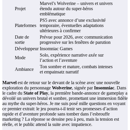
Marvel’s Wolverine – univers et univers
Projet
étendu autour du super-héros
emblématique
PS5 avec annonce d’une exclusivité
Plateformes
temporaire, éventuelles adaptations
ultérieures à confirmer
Date de
Prévue pour 2026, avec communication
sortie
progressive sur les fenêtres de parution
Développeur
Insomniac Games
Solo, expérience narrative axée sur
Mode
l’action et l’aventure
Ton sombre et mature, combats intenses
Ambiance
et empainsatz narratif
Marvel
est de retour sur le devant de la scène avec une nouvelle
exploration du personnage
Wolverine
, signée par
Insomniac
. Dans
le cadre du
State of Play
, la première bande-annonce de gameplay a
dévoilé un univers brutal et sombre, promettant une immersion fidèle
au mythe du super-héros. Je me suis posé mille questions en voyant
ce premier extrait: le jeu pourra-t-il tenir ses promesses d’action
rapide et d’aventure profonde sans tomber dans l’esbrouffe
marketing ? La réponse se dessine peu à peu, mais la tension est
réelle, et le public attend la suite avec impatience.