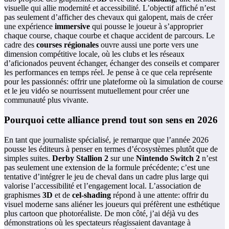
visuelle qui allie modernité et accessibilité. L’objectif affiché n’est
pas seulement d’afficher des chevaux qui galopent, mais de créer
une expérience
immersive
qui pousse le joueur à s’approprier
chaque course, chaque courbe et chaque accident de parcours. Le
cadre des
courses régionales
ouvre aussi une porte vers une
dimension compétitive locale, où les clubs et les réseaux
d’aficionados peuvent échanger, échanger des conseils et comparer
les performances en temps réel. Je pense à ce que cela représente
pour les passionnés: offrir une plateforme où la simulation de course
et le jeu vidéo se nourrissent mutuellement pour créer une
communauté plus vivante.
Pourquoi cette alliance prend tout son sens en 2026
En tant que journaliste spécialisé, je remarque que l’année 2026
pousse les éditeurs à penser en termes d’écosystèmes plutôt que de
simples suites.
Derby Stallion 2
sur une
Nintendo Switch 2
n’est
pas seulement une extension de la formule précédente; c’est une
tentative d’intégrer le jeu de cheval dans un cadre plus large qui
valorise l’accessibilité et l’engagement local. L’association de
graphismes
3D
et de
cel-shading
répond à une attente: offrir du
visuel moderne sans aliéner les joueurs qui préfèrent une esthétique
plus cartoon que photoréaliste. De mon côté, j’ai déjà vu des
démonstrations où les spectateurs réagissaient davantage à