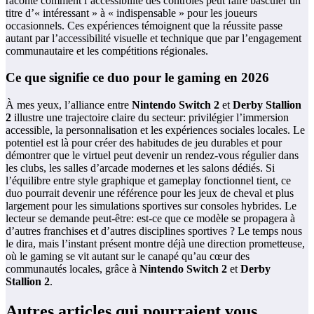
raconté comment l’accessibilité des contrôles peut faire basculer un
titre d’« intéressant » à « indispensable » pour les joueurs
occasionnels. Ces expériences témoignent que la réussite passe
autant par l’accessibilité visuelle et technique que par l’engagement
communautaire et les compétitions régionales.
Ce que signifie ce duo pour le gaming en 2026
À mes yeux, l’alliance entre
Nintendo Switch 2
et
Derby Stallion
2
illustre une trajectoire claire du secteur: privilégier l’immersion
accessible, la personnalisation et les expériences sociales locales. Le
potentiel est là pour créer des habitudes de jeu durables et pour
démontrer que le virtuel peut devenir un rendez-vous régulier dans
les clubs, les salles d’arcade modernes et les salons dédiés. Si
l’équilibre entre style graphique et gameplay fonctionnel tient, ce
duo pourrait devenir une référence pour les jeux de cheval et plus
largement pour les simulations sportives sur consoles hybrides. Le
lecteur se demande peut-être: est-ce que ce modèle se propagera à
d’autres franchises et d’autres disciplines sportives ? Le temps nous
le dira, mais l’instant présent montre déjà une direction prometteuse,
où le gaming se vit autant sur le canapé qu’au cœur des
communautés locales, grâce à
Nintendo Switch 2
et
Derby
Stallion 2
.
Autres articles qui pourraient vous