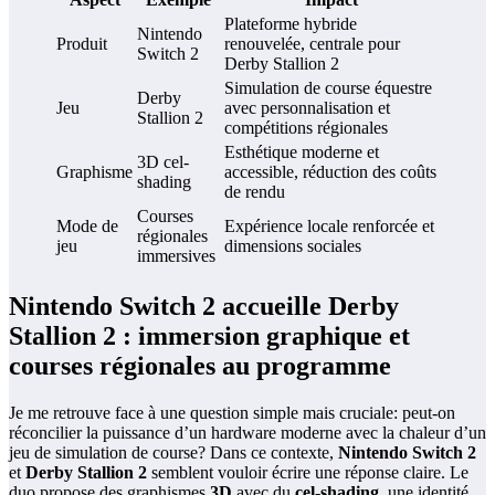
Plateforme hybride
Nintendo
Produit
renouvelée, centrale pour
Switch 2
Derby Stallion 2
Simulation de course équestre
Derby
Jeu
avec personnalisation et
Stallion 2
compétitions régionales
Esthétique moderne et
3D cel-
Graphisme
accessible, réduction des coûts
shading
de rendu
Courses
Mode de
Expérience locale renforcée et
régionales
jeu
dimensions sociales
immersives
Nintendo Switch 2 accueille Derby
Stallion 2 : immersion graphique et
courses régionales au programme
Je me retrouve face à une question simple mais cruciale: peut-on
réconcilier la puissance d’un hardware moderne avec la chaleur d’un
jeu de simulation de course? Dans ce contexte,
Nintendo Switch 2
et
Derby Stallion 2
semblent vouloir écrire une réponse claire. Le
duo propose des graphismes
3D
avec du
cel-shading
, une identité