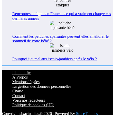
Rencontres en ligne en France : ce qui a vraiment changé ces
dernières années
Comment les peluches apaisantes peuvent-elles améliorer le
sommeil de votre bébé ?
Pourquoi j’ai mal aux ischio-jambiers après le vélo ?
Plan du site
À Propos
Mentions légales
La gestion des données personnelles
Charte
Contact
Voici nos rédacteurs
Politique de cookies (UE)
Copyright sixactualites.fr 2026 | Powered By
SpiceThemes