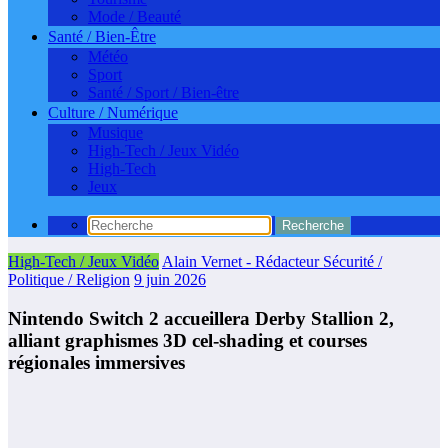
Mode / Beauté
Santé / Bien-Être
Météo
Sport
Santé / Sport / Bien-être
Culture / Numérique
Musique
High-Tech / Jeux Vidéo
High-Tech
Jeux
High-Tech / Jeux Vidéo
Alain Vernet - Rédacteur Sécurité /
Politique / Religion
9 juin 2026
Nintendo Switch 2 accueillera Derby Stallion 2,
alliant graphismes 3D cel-shading et courses
régionales immersives