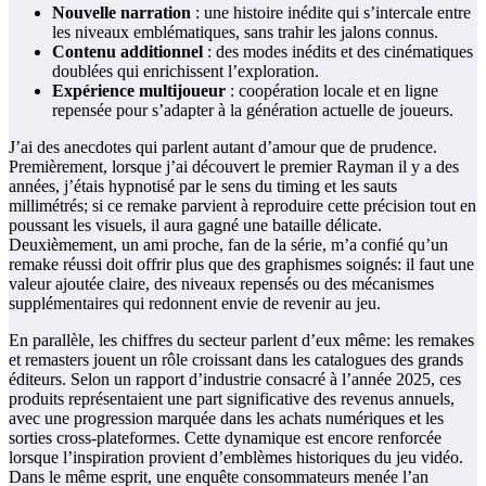
Nouvelle narration
: une histoire inédite qui s’intercale entre
les niveaux emblématiques, sans trahir les jalons connus.
Contenu additionnel
: des modes inédits et des cinématiques
doublées qui enrichissent l’exploration.
Expérience multijoueur
: coopération locale et en ligne
repensée pour s’adapter à la génération actuelle de joueurs.
J’ai des anecdotes qui parlent autant d’amour que de prudence.
Premièrement, lorsque j’ai découvert le premier Rayman il y a des
années, j’étais hypnotisé par le sens du timing et les sauts
millimétrés; si ce remake parvient à reproduire cette précision tout en
poussant les visuels, il aura gagné une bataille délicate.
Deuxièmement, un ami proche, fan de la série, m’a confié qu’un
remake réussi doit offrir plus que des graphismes soignés: il faut une
valeur ajoutée claire, des niveaux repensés ou des mécanismes
supplémentaires qui redonnent envie de revenir au jeu.
En parallèle, les chiffres du secteur parlent d’eux même: les remakes
et remasters jouent un rôle croissant dans les catalogues des grands
éditeurs. Selon un rapport d’industrie consacré à l’année 2025, ces
produits représentaient une part significative des revenus annuels,
avec une progression marquée dans les achats numériques et les
sorties cross-plateformes. Cette dynamique est encore renforcée
lorsque l’inspiration provient d’emblèmes historiques du jeu vidéo.
Dans le même esprit, une enquête consommateurs menée l’an