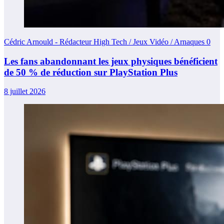
Cédric Arnould - Rédacteur High Tech / Jeux Vidéo / Arnaques
0
Les fans abandonnant les jeux physiques bénéficient
de 50 % de réduction sur PlayStation Plus
8 juillet 2026