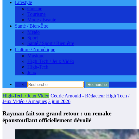
Lifestyle
Cuisine
Tourisme
Mode / Beauté
Santé / Bien-Être
Météo
Sport
Santé / Sport / Bien-être
Culture / Numérique
Musique
High-Tech / Jeux Vidéo
High-Tech
Jeux
High-Tech / Jeux Vidéo
Cédric Arnould - Rédacteur High Tech /
Jeux Vidéo / Arnaques
3 juin 2026
Rayman fait son grand retour : un remake
époustouflant officiellement dévoilé