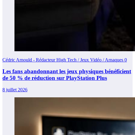
Cédric Arnould - Rédacteur High Tech / Jeux Vidéo / Arnaques
0
Les fans abandonnant les jeux physiques bénéficient
de 50 % de réduction sur PlayStation Plus
8 juillet 2026