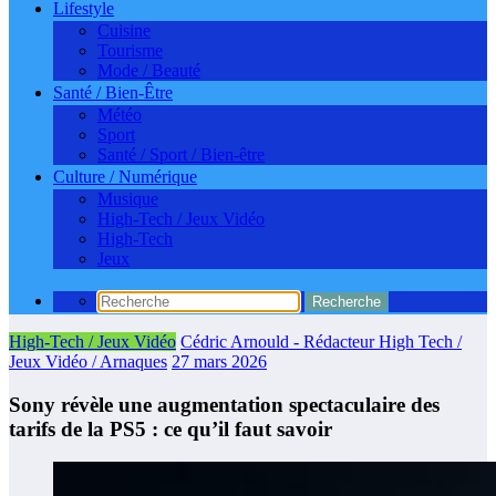
Lifestyle
Cuisine
Tourisme
Mode / Beauté
Santé / Bien-Être
Météo
Sport
Santé / Sport / Bien-être
Culture / Numérique
Musique
High-Tech / Jeux Vidéo
High-Tech
Jeux
High-Tech / Jeux Vidéo
Cédric Arnould - Rédacteur High Tech /
Jeux Vidéo / Arnaques
27 mars 2026
Sony révèle une augmentation spectaculaire des
tarifs de la PS5 : ce qu’il faut savoir