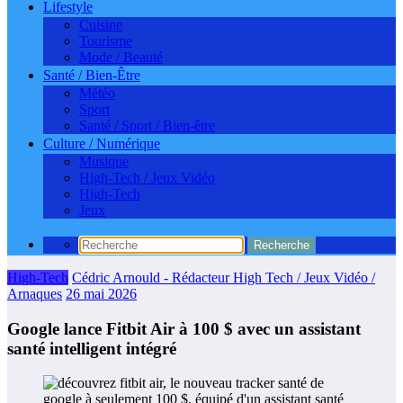
Lifestyle
Cuisine
Tourisme
Mode / Beauté
Santé / Bien-Être
Météo
Sport
Santé / Sport / Bien-être
Culture / Numérique
Musique
High-Tech / Jeux Vidéo
High-Tech
Jeux
High-Tech
Cédric Arnould - Rédacteur High Tech / Jeux Vidéo /
Arnaques
26 mai 2026
Google lance Fitbit Air à 100 $ avec un assistant
santé intelligent intégré