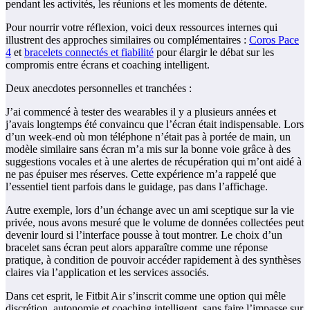
pendant les activités, les réunions et les moments de détente.
Pour nourrir votre réflexion, voici deux ressources internes qui
illustrent des approches similaires ou complémentaires :
Coros Pace
4
et
bracelets connectés et fiabilité
pour élargir le débat sur les
compromis entre écrans et coaching intelligent.
Deux anecdotes personnelles et tranchées :
J’ai commencé à tester des wearables il y a plusieurs années et
j’avais longtemps été convaincu que l’écran était indispensable. Lors
d’un week-end où mon téléphone n’était pas à portée de main, un
modèle similaire sans écran m’a mis sur la bonne voie grâce à des
suggestions vocales et à une alertes de récupération qui m’ont aidé à
ne pas épuiser mes réserves. Cette expérience m’a rappelé que
l’essentiel tient parfois dans le guidage, pas dans l’affichage.
Autre exemple, lors d’un échange avec un ami sceptique sur la vie
privée, nous avons mesuré que le volume de données collectées peut
devenir lourd si l’interface pousse à tout montrer. Le choix d’un
bracelet sans écran peut alors apparaître comme une réponse
pratique, à condition de pouvoir accéder rapidement à des synthèses
claires via l’application et les services associés.
Dans cet esprit, le Fitbit Air s’inscrit comme une option qui mêle
discrétion, autonomie et coaching intelligent, sans faire l’impasse sur