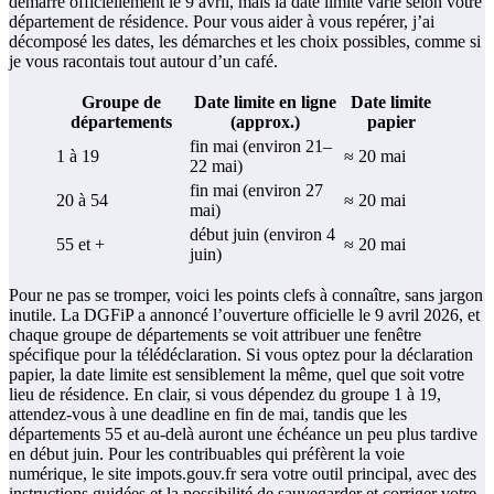
démarre officiellement le 9 avril, mais la date limite varie selon votre
département de résidence. Pour vous aider à vous repérer, j’ai
décomposé les dates, les démarches et les choix possibles, comme si
je vous racontais tout autour d’un café.
Groupe de
Date limite en ligne
Date limite
départements
(approx.)
papier
fin mai (environ 21–
1 à 19
≈ 20 mai
22 mai)
fin mai (environ 27
20 à 54
≈ 20 mai
mai)
début juin (environ 4
55 et +
≈ 20 mai
juin)
Pour ne pas se tromper, voici les points clefs à connaître, sans jargon
inutile. La DGFiP a annoncé l’ouverture officielle le 9 avril 2026, et
chaque groupe de départements se voit attribuer une fenêtre
spécifique pour la télédéclaration. Si vous optez pour la déclaration
papier, la date limite est sensiblement la même, quel que soit votre
lieu de résidence. En clair, si vous dépendez du groupe 1 à 19,
attendez-vous à une deadline en fin de mai, tandis que les
départements 55 et au-delà auront une échéance un peu plus tardive
en début juin. Pour les contribuables qui préfèrent la voie
numérique, le site impots.gouv.fr sera votre outil principal, avec des
instructions guidées et la possibilité de sauvegarder et corriger votre