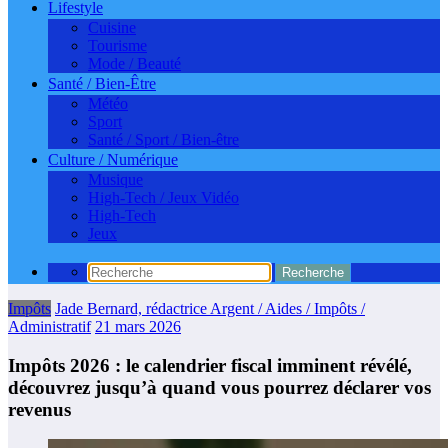
Lifestyle
Cuisine
Tourisme
Mode / Beauté
Santé / Bien-Être
Météo
Sport
Santé / Sport / Bien-être
Culture / Numérique
Musique
High-Tech / Jeux Vidéo
High-Tech
Jeux
Impôts
Jade Bernard, rédactrice Argent / Aides / Impôts /
Administratif
21 mars 2026
Impôts 2026 : le calendrier fiscal imminent révélé,
découvrez jusqu’à quand vous pourrez déclarer vos
revenus