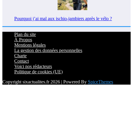
Pourquoi j’ai mal aux ischio-jambiers après le vélo ?
Plan du site
À Propos
Mentions légales
La gestion des données personnelles
Charte
Contact
Voici nos rédacteurs
Politique de cookies (UE)
Copyright sixactualites.fr 2026 | Powered By
SpiceThemes