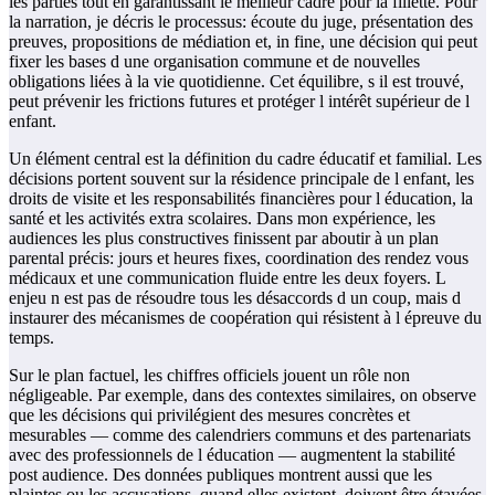
les parties tout en garantissant le meilleur cadre pour la fillette. Pour
la narration, je décris le processus: écoute du juge, présentation des
preuves, propositions de médiation et, in fine, une décision qui peut
fixer les bases d une organisation commune et de nouvelles
obligations liées à la vie quotidienne. Cet équilibre, s il est trouvé,
peut prévenir les frictions futures et protéger l intérêt supérieur de l
enfant.
Un élément central est la définition du cadre éducatif et familial. Les
décisions portent souvent sur la résidence principale de l enfant, les
droits de visite et les responsabilités financières pour l éducation, la
santé et les activités extra scolaires. Dans mon expérience, les
audiences les plus constructives finissent par aboutir à un plan
parental précis: jours et heures fixes, coordination des rendez vous
médicaux et une communication fluide entre les deux foyers. L
enjeu n est pas de résoudre tous les désaccords d un coup, mais d
instaurer des mécanismes de coopération qui résistent à l épreuve du
temps.
Sur le plan factuel, les chiffres officiels jouent un rôle non
négligeable. Par exemple, dans des contextes similaires, on observe
que les décisions qui privilégient des mesures concrètes et
mesurables — comme des calendriers communs et des partenariats
avec des professionnels de l éducation — augmentent la stabilité
post audience. Des données publiques montrent aussi que les
plaintes ou les accusations, quand elles existent, doivent être étayées