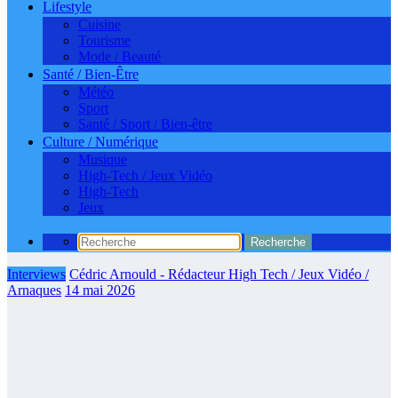
Lifestyle
Cuisine
Tourisme
Mode / Beauté
Santé / Bien-Être
Météo
Sport
Santé / Sport / Bien-être
Culture / Numérique
Musique
High-Tech / Jeux Vidéo
High-Tech
Jeux
Interviews
Cédric Arnould - Rédacteur High Tech / Jeux Vidéo /
Arnaques
14 mai 2026