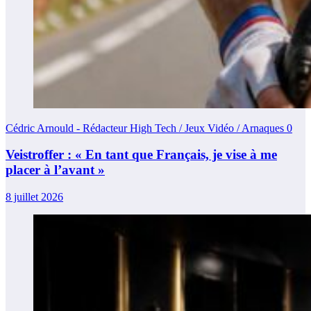
Cédric Arnould - Rédacteur High Tech / Jeux Vidéo / Arnaques
0
Veistroffer : « En tant que Français, je vise à me
placer à l’avant »
8 juillet 2026