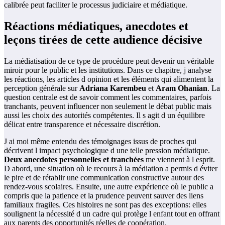
calibrée peut faciliter le processus judiciaire et médiatique.
Réactions médiatiques, anecdotes et
leçons tirées de cette audience décisive
La médiatisation de ce type de procédure peut devenir un véritable
miroir pour le public et les institutions. Dans ce chapitre, j analyse
les réactions, les articles d opinion et les éléments qui alimentent la
perception générale sur
Adriana Karembeu
et
Aram Ohanian
. La
question centrale est de savoir comment les commentaires, parfois
tranchants, peuvent influencer non seulement le débat public mais
aussi les choix des autorités compétentes. Il s agit d un équilibre
délicat entre transparence et nécessaire discrétion.
J ai moi même entendu des témoignages issus de proches qui
décrivent l impact psychologique d une telle pression médiatique.
Deux anecdotes personnelles et tranchées
me viennent à l esprit.
D abord, une situation où le recours à la médiation a permis d éviter
le pire et de rétablir une communication constructive autour des
rendez-vous scolaires. Ensuite, une autre expérience où le public a
compris que la patience et la prudence peuvent sauver des liens
familiaux fragiles. Ces histoires ne sont pas des exceptions: elles
soulignent la nécessité d un cadre qui protège l enfant tout en offrant
aux parents des opportunités réelles de coopération.