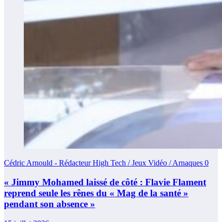
Cédric Arnould - Rédacteur High Tech / Jeux Vidéo / Arnaques
0
« Jimmy Mohamed laissé de côté : Flavie Flament
reprend seule les rênes du « Mag de la santé »
pendant son absence »