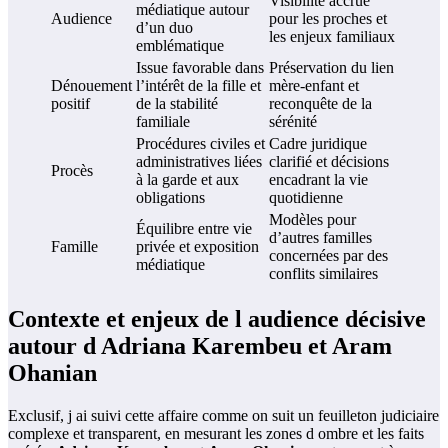
Visibilité accrue
médiatique autour
Audience
pour les proches et
d’un duo
les enjeux familiaux
emblématique
Issue favorable dans
Préservation du lien
Dénouement
l’intérêt de la fille et
mère-enfant et
positif
de la stabilité
reconquête de la
familiale
sérénité
Procédures civiles et
Cadre juridique
administratives liées
clarifié et décisions
Procès
à la garde et aux
encadrant la vie
obligations
quotidienne
Modèles pour
Équilibre entre vie
d’autres familles
Famille
privée et exposition
concernées par des
médiatique
conflits similaires
Contexte et enjeux de l audience décisive
autour d Adriana Karembeu et Aram
Ohanian
Exclusif, j ai suivi cette affaire comme on suit un feuilleton judiciaire
complexe et transparent, en mesurant les zones d ombre et les faits