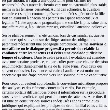
est pas anodin: il s agit d une opportunité pour clarifier les
responsabilités et tracer le chemin vers une co parentalité plus stable,
même si les tensions persistent. Au fil des échanges, la question
centrale est simple: comment préserver l intérêt supérieur de la fille,
tout en assurant à chacun des parents un espace respectueux et
légitime ? Cette approche pragmatique me semble la plus saine dans
une affaire qui a, à plusieurs reprises, cristallisé l attention collective.
Sur le plan personnel, j ai été témoin, lors de cas similaires, que les
audiences qui s ouvrent sur des litiges autour des obligations
parentales nécessitent une pédagogie particulière.
Je me souviens d
une affaire où le dialogue progressif a permis de rétablir la
confiance entre les parents et d éviter une escalade judiciaire
longue et coûteuse
. Dans le cadre présent, l évolution est attendue
avec une certaine prudence, en particulier parce que chaque décision
peut impacter durablement la vie de la jeune Nina. Pour ceux qui
suivent ce dossier, l évidence est claire: l audience est moins un
spectacle qu une étape précise vers une solution durable et équitable.
Pour ceux qui veulent approfondir, la couverture médiatique propose
des analyses et des éléments contextuels variés. Par exemple,
certains portails diffusent des bribes d information sur la procédure
sans livrer le verdict, ce qui peut alimenter des attentes. À ce titre, il
est utile de consulter des sources spécialisées et des chroniques
juridiques qui expliquent les principes du droit familial et les critères
pris en compte par les juges lorsqu ils écoutent les parties.