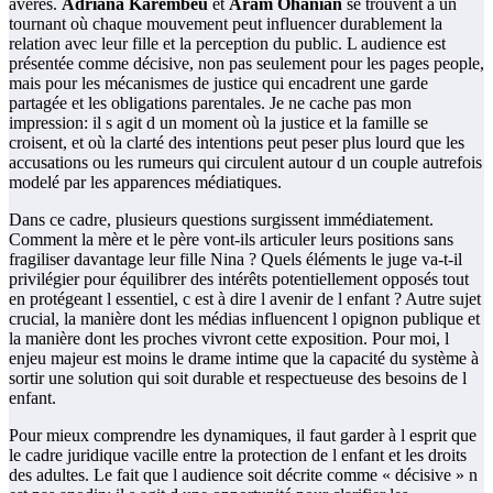
avérés.
Adriana Karembeu
et
Aram Ohanian
se trouvent à un
tournant où chaque mouvement peut influencer durablement la
relation avec leur fille et la perception du public. L audience est
présentée comme décisive, non pas seulement pour les pages people,
mais pour les mécanismes de justice qui encadrent une garde
partagée et les obligations parentales. Je ne cache pas mon
impression: il s agit d un moment où la justice et la famille se
croisent, et où la clarté des intentions peut peser plus lourd que les
accusations ou les rumeurs qui circulent autour d un couple autrefois
modelé par les apparences médiatiques.
Dans ce cadre, plusieurs questions surgissent immédiatement.
Comment la mère et le père vont-ils articuler leurs positions sans
fragiliser davantage leur fille Nina ? Quels éléments le juge va-t-il
privilégier pour équilibrer des intérêts potentiellement opposés tout
en protégeant l essentiel, c est à dire l avenir de l enfant ? Autre sujet
crucial, la manière dont les médias influencent l opignon publique et
la manière dont les proches vivront cette exposition. Pour moi, l
enjeu majeur est moins le drame intime que la capacité du système à
sortir une solution qui soit durable et respectueuse des besoins de l
enfant.
Pour mieux comprendre les dynamiques, il faut garder à l esprit que
le cadre juridique vacille entre la protection de l enfant et les droits
des adultes. Le fait que l audience soit décrite comme « décisive » n