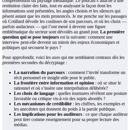
compréhension du paysage médiatique. Le podcast s’attache à une
restitution claire des faits, tout en analysant la façon dont les
informations sont présentées, les angles choisis et les silences qui
pèsent autant que les mots prononcés. Je me penche sur les passages
où Cotillard dévoile les coulisses de son parcours, et où les choix —
parfois audacieux — qui l’ont mené à devenir une figure
emblématique du secteur sont dévoilés au grand jour.
La première
question qui se pose toujours
est la suivante: comment une
interview peut-elle devenir un miroir des enjeux économiques et
politiques qui secouent le pays ?
Pour approfondir, voici les axes qui me semblaient centraux dès les
premières secondes du décryptage :
La narration du parcours
: comment l’invité transforme un
récit personnel en insight utile pour le public.
La frontière entre information et opinion
: où se situe le
rationnel et où s’insère une interprétation délibérée?
Les choix de langage
: quelles tournures révèlent une posture
favorable ou critique vis-à-vis des sujets abordés ?
Les mécanismes de crédibilité
: les chiffres, les exemples et
les anecdotes qui donnent du poids à la parole publique.
Les implications pour les auditeurs
: ce que chaque auditeur
peut tirer comme enseignement pour sa propre lecture des
médias.