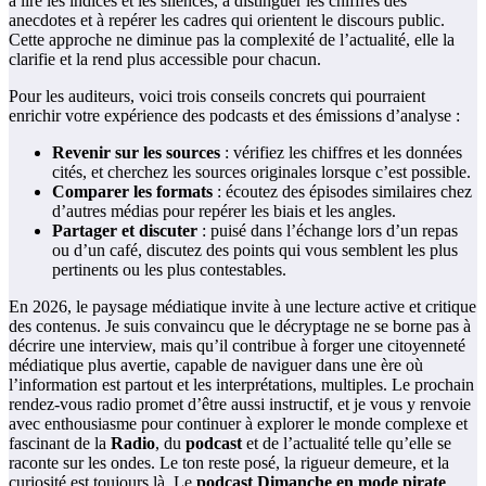
à lire les indices et les silences, à distinguer les chiffres des
anecdotes et à repérer les cadres qui orientent le discours public.
Cette approche ne diminue pas la complexité de l’actualité, elle la
clarifie et la rend plus accessible pour chacun.
Pour les auditeurs, voici trois conseils concrets qui pourraient
enrichir votre expérience des podcasts et des émissions d’analyse :
Revenir sur les sources
: vérifiez les chiffres et les données
cités, et cherchez les sources originales lorsque c’est possible.
Comparer les formats
: écoutez des épisodes similaires chez
d’autres médias pour repérer les biais et les angles.
Partager et discuter
: puisé dans l’échange lors d’un repas
ou d’un café, discutez des points qui vous semblent les plus
pertinents ou les plus contestables.
En 2026, le paysage médiatique invite à une lecture active et critique
des contenus. Je suis convaincu que le décryptage ne se borne pas à
décrire une interview, mais qu’il contribue à forger une citoyenneté
médiatique plus avertie, capable de naviguer dans une ère où
l’information est partout et les interprétations, multiples. Le prochain
rendez-vous radio promet d’être aussi instructif, et je vous y renvoie
avec enthousiasme pour continuer à explorer le monde complexe et
fascinant de la
Radio
, du
podcast
et de l’actualité telle qu’elle se
raconte sur les ondes. Le ton reste posé, la rigueur demeure, et la
curiosité est toujours là. Le
podcast Dimanche en mode pirate