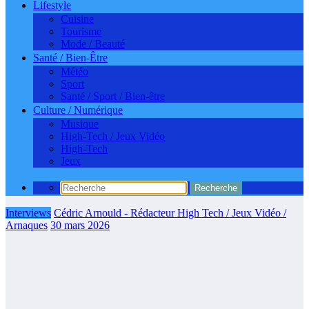
Lifestyle
Cuisine
Tourisme
Mode / Beauté
Santé / Bien-Être
Météo
Sport
Santé / Sport / Bien-être
Culture / Numérique
Musique
High-Tech / Jeux Vidéo
High-Tech
Jeux
Interviews
Cédric Arnould - Rédacteur High Tech / Jeux Vidéo /
Arnaques
30 mars 2026