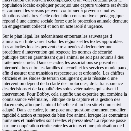
population locale: expliquer pourquoi une capture violente est évitée
et comment les voisins peuvent contribuer à prévenir d autres
situations similaires. Cette orientation constructive et pédagogique
répond à une attente sociale forte: que la protection animale demeure
un engagement collectif et non un acte isolé d urgence.
Sur le plan légal, les mécanismes entourant les sauvetages d
animaux en fuite varient selon les régions et les textes applicables.
Les autorités locales peuvent être amenées à déclencher une
procédure d intervention qui respecte les normes de sécurité
publique tout en garantissant que l animal ne soit pas soumis à des
traitements cruels. Dans ce cadre, les associations se posent en
intermédiaires entre les familles d accueil et les services municipaux,
afin d assurer une transition respectueuse et ordonnée. Les chiffres
officiels et les études de terrain soulignent que la réussite d une
intervention dépend de la clarté des protocoles, de la transparence
des décisions et de la qualité des soins vétérinaires qui suivent l
intervention. Pour Bobby, cela signifie une expertise qui combine la
connaissance vétérinaire, l éthique de la capture et la gestion des
placements, afin que l animal bénéficie d un lieu sûr et d un suivi
adapté. Dans ce cadre, je me pose une question: comment concilier
rapidité d action et respect du bien être animal lorsque les contraintes
humaines et matérielles sont réelles et pressantes? La réponse passe
par une coopération étroite entre les acteurs et une priorisation de l
humane above tout.