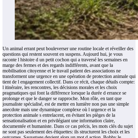
Un animal errant peut bouleverser une routine locale et réveiller des
questions qui restent souvent en suspens. Aujourd hui, je vous
raconte l histoire d un petit cochon qui a traversé les semaines en
marge des fermes et des regards indifférents, avant que la
mobilisation citoyenne et le travail patient des associations ne
transforment une urgence en une opération de protection animale qui
tient de l engagement collectif. Dans ce récit, chaque détails compte:
l itinéraire, les rencontres, les décisions morales et les choix
pragmatiques qui font la différence lorsque la durée d errance se
prolonge et que le danger se rapproche. Mon rôle, en tant que
journaliste spécialisé, est de mettre en lumière non pas une simple
anecdote mais une dynamique complexe où l urgence et la
protection animale s entrelacent, en évitant les pièges de la
sensationalisation et en privilégiant une information claire,
documentée et humaniste. Dans ce cas précis, les mots clés du sujet
ne sont pas seulement des étiquettes: ils structurent les choix et les
outcomes. Sauvetage devient alors un mot d action, Bobby le