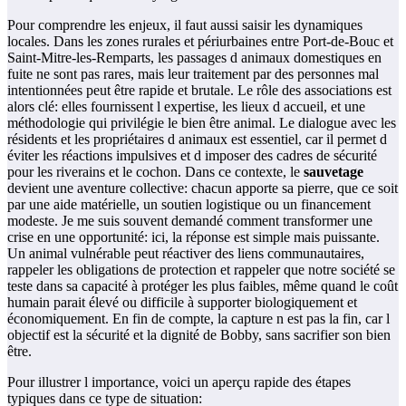
Pour comprendre les enjeux, il faut aussi saisir les dynamiques
locales. Dans les zones rurales et périurbaines entre Port-de-Bouc et
Saint-Mitre-les-Remparts, les passages d animaux domestiques en
fuite ne sont pas rares, mais leur traitement par des personnes mal
intentionnées peut être rapide et brutale. Le rôle des associations est
alors clé: elles fournissent l expertise, les lieux d accueil, et une
méthodologie qui privilégie le bien être animal. Le dialogue avec les
résidents et les propriétaires d animaux est essentiel, car il permet d
éviter les réactions impulsives et d imposer des cadres de sécurité
pour les riverains et le cochon. Dans ce contexte, le
sauvetage
devient une aventure collective: chacun apporte sa pierre, que ce soit
par une aide matérielle, un soutien logistique ou un financement
modeste. Je me suis souvent demandé comment transformer une
crise en une opportunité: ici, la réponse est simple mais puissante.
Un animal vulnérable peut réactiver des liens communautaires,
rappeler les obligations de protection et rappeler que notre société se
teste dans sa capacité à protéger les plus faibles, même quand le coût
humain parait élevé ou difficile à supporter biologiquement et
économiquement. En fin de compte, la capture n est pas la fin, car l
objectif est la sécurité et la dignité de Bobby, sans sacrifier son bien
être.
Pour illustrer l importance, voici un aperçu rapide des étapes
typiques dans ce type de situation: