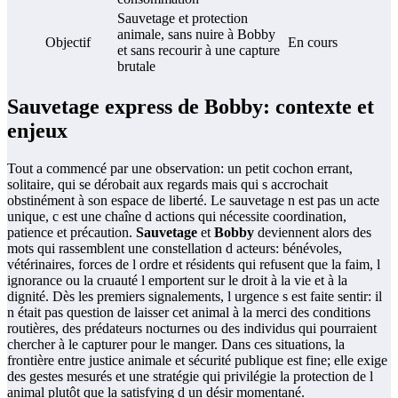
Sauvetage et protection
animale, sans nuire à Bobby
Objectif
En cours
et sans recourir à une capture
brutale
Sauvetage express de Bobby: contexte et
enjeux
Tout a commencé par une observation: un petit cochon errant,
solitaire, qui se dérobait aux regards mais qui s accrochait
obstinément à son espace de liberté. Le sauvetage n est pas un acte
unique, c est une chaîne d actions qui nécessite coordination,
patience et précaution.
Sauvetage
et
Bobby
deviennent alors des
mots qui rassemblent une constellation d acteurs: bénévoles,
vétérinaires, forces de l ordre et résidents qui refusent que la faim, l
ignorance ou la cruauté l emportent sur le droit à la vie et à la
dignité. Dès les premiers signalements, l urgence s est faite sentir: il
n était pas question de laisser cet animal à la merci des conditions
routières, des prédateurs nocturnes ou des individus qui pourraient
chercher à le capturer pour le manger. Dans ces situations, la
frontière entre justice animale et sécurité publique est fine; elle exige
des gestes mesurés et une stratégie qui privilégie la protection de l
animal plutôt que la satisfying d un désir momentané.