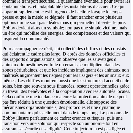
comme le transport sécurisé, la quarantaine éventuelle pour éviter les
contaminations, et l adaptabilité des installations d accueil. Ce qui
apparaît rapidement, c est l urgence de l action: lorsque le temps
presse et que la météo se dégrade, il faut trancher entre plusieurs
options qui ne sont pas idéales mais qui permettent d éviter le pire.
Bobby devient alors un symbole; non pas une simple victime, mais
un être qui mobilise des energies, des compétences et des valeurs qui
inspirent la communauté.
Pour accompagner ce récit, j ai collecté des chiffres et des constats
qui éclairent le cadre plus large. D après des données officielles et
des rapports d organisations, on observe que les sauvetages d
animaux domestiques en fuite ou errants se multiplient dans les
zones périurbaines, et que les incidents impliquant des animaux non
maîtrisés augmentent les risques pour les usagers et les animaux eux
mêmes. Les chiffres montrent aussi que les structures d accueil et de
soins, bien que souvent sous financées, restent opérationnelles grâce
au travail des bénévoles et à la coopération avec les autorités locales.
Cela confirme une tendance majeure: la protection animale ne peut
pas être réduite à une question émotionnelle, elle suppose des
mécanismes organisationnels, des protocoles et une dynamique
communautaire qui s actionnent dans le temps long. Le parcours de
Bobby illustre parfaitement ce cadre: errance et risques, puis une
transition vers une solution qui respecte son autonomie tout en
assurant sa sécurité et sa dignité. Cette trajectoire n est pas figée et