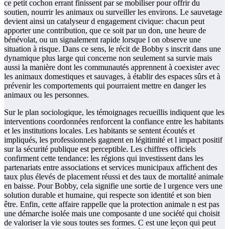
ce petit cochon errant finissent par se mobiliser pour offrir du
soutien, nourrir les animaux ou surveiller les environs. Le sauvetage
devient ainsi un catalyseur d engagement civique: chacun peut
apporter une contribution, que ce soit par un don, une heure de
bénévolat, ou un signalement rapide lorsque l on observe une
situation à risque. Dans ce sens, le récit de Bobby s inscrit dans une
dynamique plus large qui concerne non seulement sa survie mais
aussi la manière dont les communautés apprennent à coexister avec
les animaux domestiques et sauvages, à établir des espaces sûrs et à
prévenir les comportements qui pourraient mettre en danger les
animaux ou les personnes.
Sur le plan sociologique, les témoignages recueillis indiquent que les
interventions coordonnées renforcent la confiance entre les habitants
et les institutions locales. Les habitants se sentent écoutés et
impliqués, les professionnels gagnent en légitimité et l impact positif
sur la sécurité publique est perceptible. Les chiffres officiels
confirment cette tendance: les régions qui investissent dans les
partenariats entre associations et services municipaux affichent des
taux plus élevés de placement réussi et des taux de mortalité animale
en baisse. Pour Bobby, cela signifie une sortie de l urgence vers une
solution durable et humaine, qui respecte son identité et son bien
être. Enfin, cette affaire rappelle que la protection animale n est pas
une démarche isolée mais une composante d une société qui choisit
de valoriser la vie sous toutes ses formes. C est une leçon qui peut