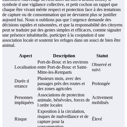
symbole d une vigilance collective, et petit cochon un rappel que
chaque être vivant mérite respect et protection face à des tentations
de capture ou de consommation qui ne devraient plus se justifier
aujourd hui. Nous n oublions pas que l urgence demande des
décisions rapides et raisonnées, et que la responsabilité des citoyens
peut se traduire par des gestes simples et efficaces, comme signaler
une présence inhabituelle, participer à la cooptation d une
association locale et soutenir les refuges dans un souci de bien être
animal.
Aspect
Description
Statut
Port-de-Bouc et les environs
Observé et
Localisation
entre Port-de-Bouc et Saint-
suivi
Mitre-les-Remparts
Plusieurs mois, avec des
Durée d
passages près des routes et
Prolongée
errance
des zones agricoles
Associations de protection
Personnes
Activement
animale, bénévoles, forces de
impliquées
mobilisés
l ordre locales
Exposition à la circulation,
risques de malveillance et de
Risque
Élevé
capture pour la
consommation