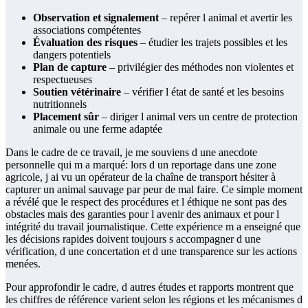
Observation et signalement
– repérer l animal et avertir les
associations compétentes
Évaluation des risques
– étudier les trajets possibles et les
dangers potentiels
Plan de capture
– privilégier des méthodes non violentes et
respectueuses
Soutien vétérinaire
– vérifier l état de santé et les besoins
nutritionnels
Placement sûr
– diriger l animal vers un centre de protection
animale ou une ferme adaptée
Dans le cadre de ce travail, je me souviens d une anecdote
personnelle qui m a marqué: lors d un reportage dans une zone
agricole, j ai vu un opérateur de la chaîne de transport hésiter à
capturer un animal sauvage par peur de mal faire. Ce simple moment
a révélé que le respect des procédures et l éthique ne sont pas des
obstacles mais des garanties pour l avenir des animaux et pour l
intégrité du travail journalistique. Cette expérience m a enseigné que
les décisions rapides doivent toujours s accompagner d une
vérification, d une concertation et d une transparence sur les actions
menées.
Pour approfondir le cadre, d autres études et rapports montrent que
les chiffres de référence varient selon les régions et les mécanismes d