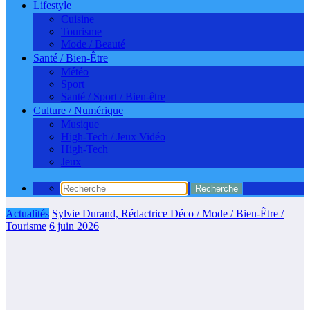
Lifestyle
Cuisine
Tourisme
Mode / Beauté
Santé / Bien-Être
Météo
Sport
Santé / Sport / Bien-être
Culture / Numérique
Musique
High-Tech / Jeux Vidéo
High-Tech
Jeux
Actualités
Sylvie Durand, Rédactrice Déco / Mode / Bien-Être /
Tourisme
6 juin 2026