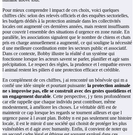
Pour mieux comprendre l impact de ces choix, voici quelques
chiffres clés: selon des relevés officiels et des enquêtes sectorielles,
les budgets dédiés à la protection animale dans les collectivités
locales ont augmenté ces dernières années, mais restent insuffisants
pour couvrir l ensemble des situations d urgence en zone rurale. En
parallèle, les associations signalent que le nombre de chiens et chats
pris en charge annuellement a augmenté, ce qui souligne la nécessité
d une meilleure coordination entre les secteurs public et associatif.
Dans ce contexte, Bobby illustre la réalité d un système qui
fonctionne lorsque les acteurs savent se parler, planifier et agir sans
précipitation. Le respect des règles, la prudence et l empathie envers
l animal restent les piliers d une protection efficace et crédible.
En complément de ces chiffres, j ai rencontré un bénévole qui m a
confié une idée simple et pourtant puissante:
la protection animale
ne s improvise pas, elle se construit avec des gestes quotidiens et
un engagement durable
. Cette perspective, j y tiens profondément
car elle rappelle que chaque individu peut contribuer, même
modestement, à améliorer les choses. Le véritable défi est de
maintenir ce cap lorsque les regards se tournent ailleurs et que l
urgence passe à l avant plan. Bobby n est pas seulement une histoire
locale, il est le miroir d une société qui choisit de protéger les plus
vulnérables et d agir avec humanity. Enfin, il convient de noter qu
un second cadre légal et éthique est souvent exploré dans ces