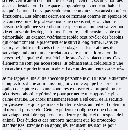
serrée: vérification des itinéraires de déplacement, sécurisation des
accès et installation d un espace temporaire qui simule un habitat
adapté. Le travail n est pas seulement technique; il est aussi moral et
émotionnel. Les témoins décrivent ce moment comme un épisode où
la compassion et le professionnalisme coexistent, et où chaque
personne impliquée se rend compte que son action peut sauver une
vie et prévenir des dégâts futurs. En outre, la dimension santé est
primordiale: un examen vétérinaire rapide peut révéler des besoins
qui conditionnent le placement et le suivi à long terme. Dans ce
cadre, les chiffres officiels et les sondages sur les pratiques de
sauvetage indiquent une corrélation claire entre la formation du
personnel, la qualité du matériel et le succès des placements. Ces
éléments ne sont pas accessoires: ils définissent la crédibilité d une
démarche de protection animale et l avenir des animaux concernés.
Je me rappelle une autre anecdote personnelle qui illustre le dilemme
éthique: lors d une autre mission, j ai vu une équipe hésiter entre l
option de capture dans une zone très exposée et la proposition de
sécuriser d abord le périmètre pour permettre une approche plus
calme ensuite. Le choix finalement retenu a été celui de la sécurité
progressive, ce qui a permis de limiter le stress animal et d obtenir un
placement plus serein. Cette expérience souligne ce que chaque
sauvetage peut faire gagner en meilleure pratique et en respect de l
animal. Des études et des rapports montrent que les protocoles
standardisés, lorsque bien appliqués, réduisent les risques pour l