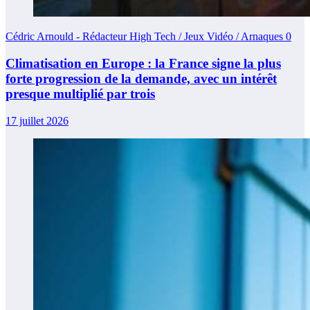
Cédric Arnould - Rédacteur High Tech / Jeux Vidéo / Arnaques
0
Climatisation en Europe : la France signe la plus
forte progression de la demande, avec un intérêt
presque multiplié par trois
17 juillet 2026