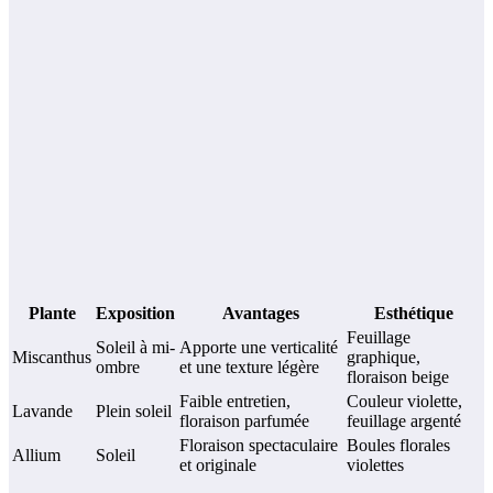
Plante
Exposition
Avantages
Esthétique
Feuillage
Soleil à mi-
Apporte une verticalité
Miscanthus
graphique,
ombre
et une texture légère
floraison beige
Faible entretien,
Couleur violette,
Lavande
Plein soleil
floraison parfumée
feuillage argenté
Floraison spectaculaire
Boules florales
Allium
Soleil
et originale
violettes