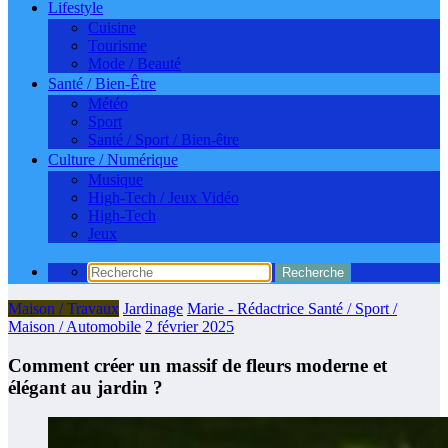
Lifestyle
Cuisine
Tourisme
Mode / Beauté
Santé / Bien-Être
Météo
Sport
Santé / Sport / Bien-être
Culture / Numérique
Musique
High-Tech / Jeux Vidéo
High-Tech
Jeux
Maison / Travaux
Jardinage
Marie - Rédactrice Santé / Sport /
Maison / Automobile
2 février 2025
Comment créer un massif de fleurs moderne et
élégant au jardin ?