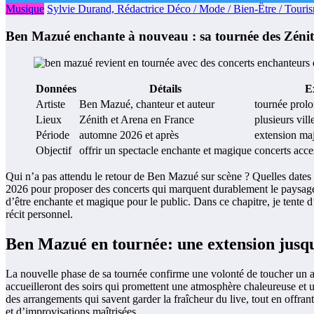
Musique
Sylvie Durand, Rédactrice Déco / Mode / Bien-Être / Touri
Ben Mazué enchante à nouveau : sa tournée des Zénit
Données
Détails
E
Artiste
Ben Mazué, chanteur et auteur
tournée prol
Lieux
Zénith et Arena en France
plusieurs vill
Période
automne 2026 et après
extension ma
Objectif
offrir un spectacle enchante et magique
concerts acces
Qui n’a pas attendu le retour de Ben Mazué sur scène ? Quelles dates 
2026 pour proposer des concerts qui marquent durablement le paysage mu
d’être enchante et magique pour le public. Dans ce chapitre, je tente d
récit personnel.
Ben Mazué en tournée: une extension jusq
La nouvelle phase de sa tournée confirme une volonté de toucher un aud
accueilleront des soirs qui promettent une atmosphère chaleureuse et u
des arrangements qui savent garder la fraîcheur du live, tout en offran
et d’improvisations maîtrisées.