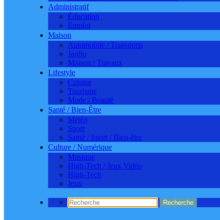
Administratif
Éducation
Emploi
Maison
Automobile / Transports
Jardin
Maison / Travaux
Lifestyle
Cuisine
Tourisme
Mode / Beauté
Santé / Bien-Être
Météo
Sport
Santé / Sport / Bien-être
Culture / Numérique
Musique
High-Tech / Jeux Vidéo
High-Tech
Jeux