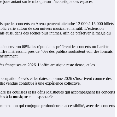
e joue autant sur le mix que sur l’acoustique des espaces.
is que les concerts en Arena peuvent atteindre 12 000 à 15 000 billets
lic varié autour de son univers musical et narratif. L’extension
s aussi dans des scènes plus intimes, afin de préserver la magie du
acle: environ 68% des répondants préfèrent les concerts où l’artiste
ffre intéressant: près de 40% des publics souhaitent voir des formats
constamment.
s françaises en 2026. L’offre artistique reste dense, et les
d’occupation élevés et les dates automne 2026 s’inscrivent comme des
llet vendue contribue à une expérience collective.
e les coulisses et les défis logistiques qui accompagnent les concerts
iées à la
musique
et au
spectacle
.
grammation qui conjugue profondeur et accessibilité, avec des concerts