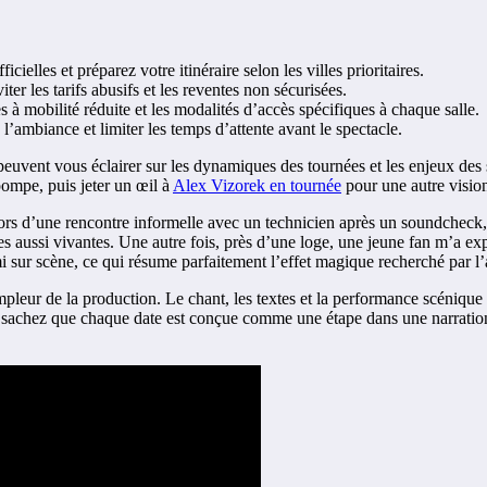
icielles et préparez votre itinéraire selon les villes prioritaires.
viter les tarifs abusifs et les reventes non sécurisées.
s à mobilité réduite et les modalités d’accès spécifiques à chaque salle.
 l’ambiance et limiter les temps d’attente avant le spectacle.
s peuvent vous éclairer sur les dynamiques des tournées et les enjeux de
ompe, puis jeter un œil à
Alex Vizorek en tournée
pour une autre visio
: lors d’une rencontre informelle avec un technicien après un soundcheck
rnées aussi vivantes. Une autre fois, près d’une loge, une jeune fan m’
 sur scène, ce qui résume parfaitement l’effet magique recherché par l’a
l’ampleur de la production. Le chant, les textes et la performance scéniqu
 sachez que chaque date est conçue comme une étape dans une narration