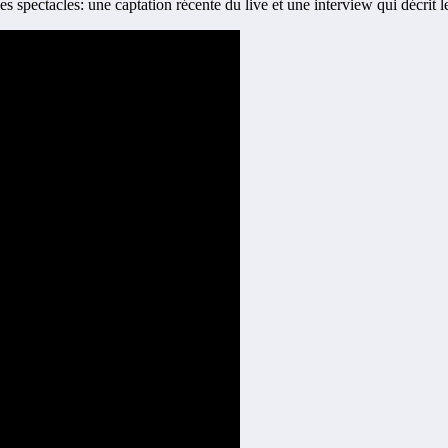
ectacles: une captation récente du live et une interview qui décrit le c