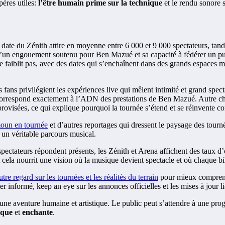
pères utiles:
l’être humain prime sur la technique
et le rendu sonore s
 date du Zénith attire en moyenne entre 6 000 et 9 000 spectateurs, tand
 d’un engouement soutenu pour Ben Mazué et sa capacité à fédérer un pub
iblit pas, avec des dates qui s’enchaînent dans des grands espaces mai
fans privilégient les expériences live qui mêlent intimité et grand spect
i correspond exactement à l’ADN des prestations de Ben Mazué. Autre chi
provisées, ce qui explique pourquoi la tournée s’étend et se réinvente 
oun en tournée
et d’autres reportages qui dressent le paysage des tournée
 véritable parcours musical.
 spectateurs répondent présents, les Zénith et Arena affichent des taux 
 cela nourrit une vision où la musique devient spectacle et où chaque bi
utre regard sur les tournées et les réalités du terrain
pour mieux comprendr
r informé, keep an eye sur les annonces officielles et les mises à jour l
 une aventure humaine et artistique. Le public peut s’attendre à une pro
ique
et
enchante
.