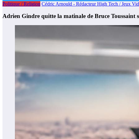
Politique / Religion
Cédric Arnould - Rédacteur High Tech / Jeux Vi
Adrien Gindre quitte la matinale de Bruce Toussaint su