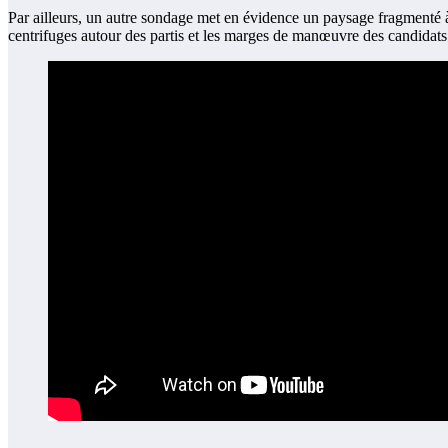
Par ailleurs, un autre sondage met en évidence un paysage fragmenté à
centrifuges autour des partis et les marges de manœuvre des candidat