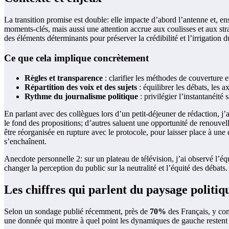
La transition promise est double: elle impacte d’abord l’antenne et, ensu
moments-clés, mais aussi une attention accrue aux coulisses et aux str
des éléments déterminants pour préserver la crédibilité et l’irrigation d
Ce que cela implique concrètement
Règles et transparence
: clarifier les méthodes de couverture et
Répartition des voix et des sujets
: équilibrer les débats, les a
Rythme du journalisme politique
: privilégier l’instantanéité 
En parlant avec des collègues lors d’un petit-déjeuner de rédaction, j’
le fond des propositions; d’autres saluent une opportunité de renouve
être réorganisée en rupture avec le protocole, pour laisser place à un
s’enchaînent.
Anecdote personnelle 2: sur un plateau de télévision, j’ai observé l’é
changer la perception du public sur la neutralité et l’équité des débats.
Les chiffres qui parlent du paysage politiq
Selon un sondage publié récemment, près de
70%
des Français, y co
une donnée qui montre à quel point les dynamiques de gauche restent inc