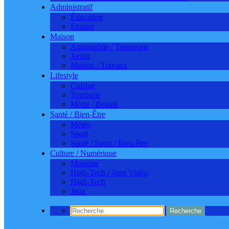
Administratif
Éducation
Emploi
Maison
Automobile / Transports
Jardin
Maison / Travaux
Lifestyle
Cuisine
Tourisme
Mode / Beauté
Santé / Bien-Être
Météo
Sport
Santé / Sport / Bien-être
Culture / Numérique
Musique
High-Tech / Jeux Vidéo
High-Tech
Jeux