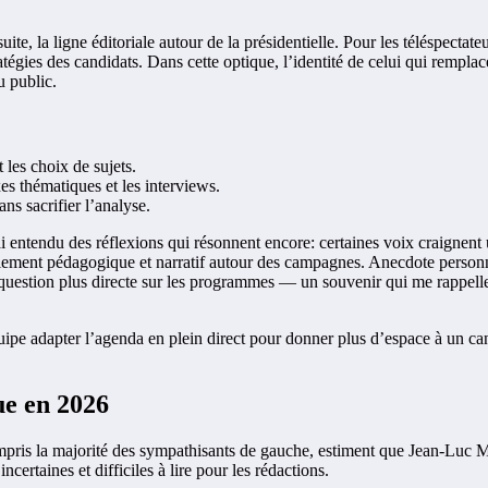
ite, la ligne éditoriale autour de la présidentielle. Pour les téléspectate
atégies des candidats. Dans cette optique, l’identité de celui qui remp
u public.
 les choix de sujets.
xes thématiques et les interviews.
sans sacrifier l’analyse.
ai entendu des réflexions qui résonnent encore: certaines voix craignent
llement pédagogique et narratif autour des campagnes. Anecdote personne
e question plus directe sur les programmes — un souvenir qui me rappelle
quipe adapter l’agenda en plein direct pour donner plus d’espace à un c
ue en 2026
mpris la majorité des sympathisants de gauche, estiment que Jean-Luc
ertaines et difficiles à lire pour les rédactions.