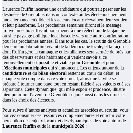
Laurence Ruffin incarne une candidature qui pourrait peser sur les
destinées de Grenoble, dans un contexte où les électeurs cherchent
une alternance crédible et les acteurs locaux réévaluent leur soutien
et leur plateforme. Les prochaines semaines diront si le message
trouve un écho suffisant pour mener à une réélection de la gauche
ou si le paysage politique local bascule vers une autre configuration
pour les prochaines années. Dans tous les cas, le scrutin de Grenoble
demeure un laboratoire vivant de la démocratie locale, et la façon
dont Ruffin gère la campagne et les alliances sera scrutée de près par
des observateurs et des habitants qui veulent savoir si ce
renouvellement est possible et viable pour
Grenoble
et pour
l’
élections municipales
qui s’annoncent. Les enjeux autour de la
candidature
et du
bilan électoral
restent au cœur du débat, et
chaque vote compte dans ce vote crucial, alors que la ville se
prépare à tourner une page tout en restant fidèle à ses valeurs et à ses
aspirations. Cette dynamique, qui mêle espoir et prudence, illustre
bien pourquoi l’avenir de Grenoble se joue aussi dans les urnes et
dans les choix des électeurs.
Pour suivre d’autres analyses et actualités associées au scrutin, vous
pouvez consulter ces ressources complémentaires et enrichir votre
perception des enjeux locaux et des dynamiques de vote autour de
Laurence Ruffin
et de la
municipale 2026
: