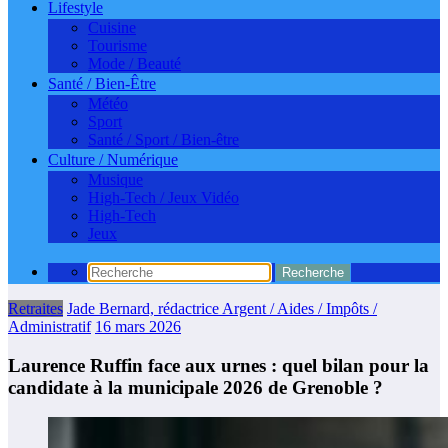
Lifestyle
Cuisine
Tourisme
Mode / Beauté
Santé / Bien-Être
Météo
Sport
Santé / Sport / Bien-être
Culture / Numérique
Musique
High-Tech / Jeux Vidéo
High-Tech
Jeux
Retraites
Jade Bernard, rédactrice Argent / Aides / Impôts /
Administratif
16 mars 2026
Laurence Ruffin face aux urnes : quel bilan pour la
candidate à la municipale 2026 de Grenoble ?