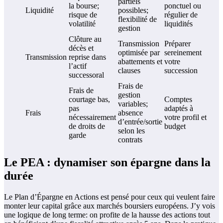
partiels
la bourse;
ponctuel ou
Liquidité
possibles;
risque de
régulier de
flexibilité de
volatilité
liquidités
gestion
Clôture au
Transmission
Préparer
décès et
optimisée par
sereinement
Transmission
reprise dans
abattements et
votre
l’actif
clauses
succession
successoral
Frais de
Frais de
gestion
courtage bas,
Comptes
variables;
pas
adaptés à
Frais
absence
nécessairement
votre profil et
d’entrée/sortie
de droits de
budget
selon les
garde
contrats
Le PEA : dynamiser son épargne dans la
durée
Le Plan d’Épargne en Actions est pensé pour ceux qui veulent faire
monter leur capital grâce aux marchés boursiers européens. J’y vois
une logique de long terme: on profite de la hausse des actions tout