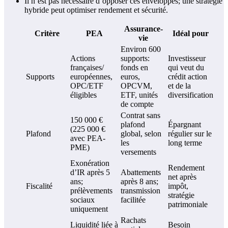
Il n’est pas nécessaire d’opposer ces enveloppes; une stratégie
hybride peut optimiser rendement et sécurité.
Assurance-
Critère
PEA
Idéal pour
vie
Environ 600
Actions
supports:
Investisseur
françaises/
fonds en
qui veut du
Supports
européennes,
euros,
crédit action
OPC/ETF
OPCVM,
et de la
éligibles
ETF, unités
diversification
de compte
Contrat sans
150 000 €
plafond
Épargnant
(225 000 €
Plafond
global, selon
régulier sur le
avec PEA-
les
long terme
PME)
versements
Exonération
Rendement
d’IR après 5
Abattements
net après
ans;
après 8 ans;
Fiscalité
impôt,
prélèvements
transmission
stratégie
sociaux
facilitée
patrimoniale
uniquement
Rachats
Liquidité liée à
Besoin