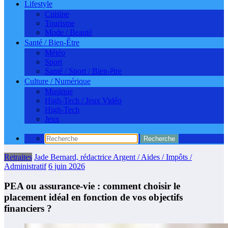
Lifestyle
Cuisine
Tourisme
Mode / Beauté
Santé / Bien-Être
Météo
Sport
Santé / Sport / Bien-être
Culture / Numérique
Musique
High-Tech / Jeux Vidéo
High-Tech
Jeux
Retraites
Jade Bernard, rédactrice Argent / Aides / Impôts /
Administratif
6 juin 2026
PEA ou assurance-vie : comment choisir le
placement idéal en fonction de vos objectifs
financiers ?