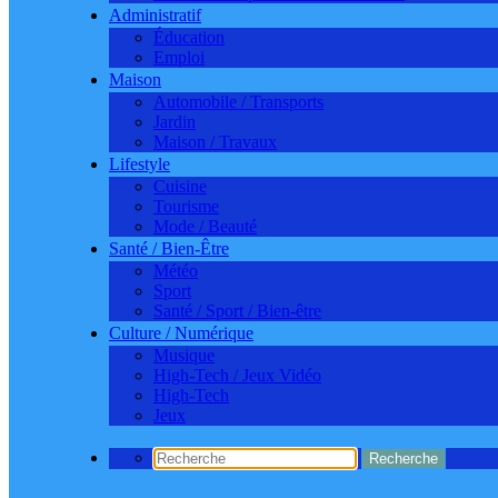
Administratif
Éducation
Emploi
Maison
Automobile / Transports
Jardin
Maison / Travaux
Lifestyle
Cuisine
Tourisme
Mode / Beauté
Santé / Bien-Être
Météo
Sport
Santé / Sport / Bien-être
Culture / Numérique
Musique
High-Tech / Jeux Vidéo
High-Tech
Jeux