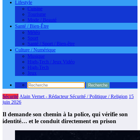
Lifestyle
Cuisine
Tourisme
Mode / Beauté
Santé / Bien-Être
Météo
Sport
Santé / Sport / Bien-être
Culture / Numérique
Musique
High-Tech / Jeux Vidéo
High-Tech
Jeux
Sécurité
Alain Vernet - Rédacteur Sécurité / Politique / Religion
15
juin 2026
Il demande son chemin à la police, qui vérifie son
identité… et le conduit directement en prison