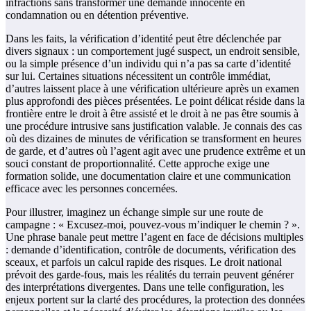
infractions sans transformer une demande innocente en
condamnation ou en détention préventive.
Dans les faits, la vérification d’identité peut être déclenchée par
divers signaux : un comportement jugé suspect, un endroit sensible,
ou la simple présence d’un individu qui n’a pas sa carte d’identité
sur lui. Certaines situations nécessitent un contrôle immédiat,
d’autres laissent place à une vérification ultérieure après un examen
plus approfondi des pièces présentées. Le point délicat réside dans la
frontière entre le droit à être assisté et le droit à ne pas être soumis à
une procédure intrusive sans justification valable. Je connais des cas
où des dizaines de minutes de vérification se transforment en heures
de garde, et d’autres où l’agent agit avec une prudence extrême et un
souci constant de proportionnalité. Cette approche exige une
formation solide, une documentation claire et une communication
efficace avec les personnes concernées.
Pour illustrer, imaginez un échange simple sur une route de
campagne : « Excusez‑moi, pouvez‑vous m’indiquer le chemin ? ».
Une phrase banale peut mettre l’agent en face de décisions multiples
: demande d’identification, contrôle de documents, vérification des
sceaux, et parfois un calcul rapide des risques. Le droit national
prévoit des garde‑fous, mais les réalités du terrain peuvent générer
des interprétations divergentes. Dans une telle configuration, les
enjeux portent sur la clarté des procédures, la protection des données