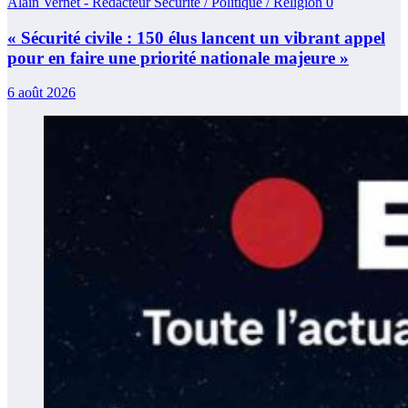
Alain Vernet - Rédacteur Sécurité / Politique / Religion
0
« Sécurité civile : 150 élus lancent un vibrant appel
pour en faire une priorité nationale majeure »
6 août 2026