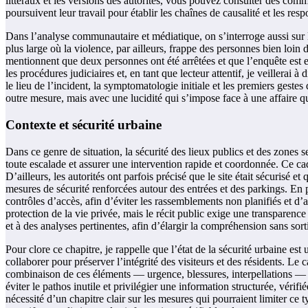
littéraux et les versions des autorités, vous pouvez consulter des commu
poursuivent leur travail pour établir les chaînes de causalité et les re
Dans l’analyse communautaire et médiatique, on s’interroge aussi sur l
plus large où la violence, par ailleurs, frappe des personnes bien loin
mentionnent que deux personnes ont été arrêtées et que l’enquête est e
les procédures judiciaires et, en tant que lecteur attentif, je veillerai à
le lieu de l’incident, la symptomatologie initiale et les premiers gestes
outre mesure, mais avec une lucidité qui s’impose face à une affaire q
Contexte et sécurité urbaine
Dans ce genre de situation, la sécurité des lieux publics et des zones se
toute escalade et assurer une intervention rapide et coordonnée. Ce ca
D’ailleurs, les autorités ont parfois précisé que le site était sécurisé
mesures de sécurité renforcées autour des entrées et des parkings. En p
contrôles d’accès, afin d’éviter les rassemblements non planifiés et d’a
protection de la vie privée, mais le récit public exige une transparence
et à des analyses pertinentes, afin d’élargir la compréhension sans sort
Pour clore ce chapitre, je rappelle que l’état de la sécurité urbaine est
collaborer pour préserver l’intégrité des visiteurs et des résidents. Le
combinaison de ces éléments — urgence, blessures, interpellations — o
éviter le pathos inutile et privilégier une information structurée, vérifié
nécessité d’un chapitre clair sur les mesures qui pourraient limiter ce t