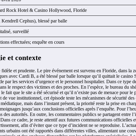
rd Rock Hotel & Casino Hollywood, Floride
i Kendrell Cephus), blessé par balle
talisé, surveillé
tions effectuées; enquête en cours
ie et contexte
fidèle et prudente. Le pire événement est survenu en Floride, dans la z
ues avec Cardi B, a été blessé par balle lorsque qu’il quittait le casi
e par les services d’urgence et le personnel hospitalier. Dans ce type de 
dans le respect des victimes et des proches. En l’espèce, le bureau du sh
 le fait que le site a été sécurisé et qu’il n’existe pas de menace pour le 
 de vue institutionnel, cet épisode teste les mécanismes de sécurité des 
médiatique, mais dans l’instant présent, la priorité reste la prise en char
 témoignages jusqu’aux conclusions officielles après l’enquête. Pour l’he
 des autorités. En outre, les commentaires publics se partagent entre l’i
Dans ce cadre, je reste attentif aux futures communications officielles et 
issement, afin d’éviter que ce type d’incident ne se reproduise. L’actuali
nts urbains ont été rapportés dans différentes villes, alimentant une cou