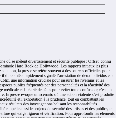
one où se mêlent divertissement et sécurité publique : Offset, connu
no Seminole Hard Rock de Hollywood. Les rapports initiaux les plus
situation, la presse se réfère souvent à des sources officielles pour
érif du comté a rapidement signalé l’arrestation de deux individus et a
public, une information cruciale pour rassurer les riverains et les
espaces publics fréquentés par des personnalités et la réactivité des
ge médicale et la clarté des faits pour éviter toute confusion; c’est un
ure, la presse évoque un scénario où une action violente s’est produite
ncrédulité et l’exhortation à la prudence, tout en combattant les
aux résultats des investigations balisant les responsabilités
té rappelle aussi les enjeux de sécurité des artistes et des publics, en
verture qui exige rigueur et vérification. Pour approfondir les éléments