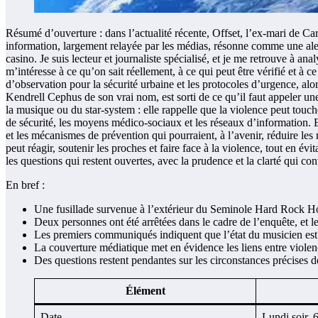
Résumé d’ouverture : dans l’actualité récente, Offset, l’ex-mari de Ca
information, largement relayée par les médias, résonne comme une alert
casino. Je suis lecteur et journaliste spécialisé, et je me retrouve à ana
m’intéresse à ce qu’on sait réellement, à ce qui peut être vérifié et à
d’observation pour la sécurité urbaine et les protocoles d’urgence, alors
Kendrell Cephus de son vrai nom, est sorti de ce qu’il faut appeler un
la musique ou du star-system : elle rappelle que la violence peut touc
de sécurité, les moyens médico-sociaux et les réseaux d’information. En 
et les mécanismes de prévention qui pourraient, à l’avenir, réduire le
peut réagir, soutenir les proches et faire face à la violence, tout en év
les questions qui restent ouvertes, avec la prudence et la clarté qui co
En bref :
Une fusillade survenue à l’extérieur du Seminole Hard Rock Hote
Deux personnes ont été arrêtées dans le cadre de l’enquête, et les
Les premiers communiqués indiquent que l’état du musicien est s
La couverture médiatique met en évidence les liens entre violenc
Des questions restent pendantes sur les circonstances précises de 
Élément
Date
Lundi soir, 