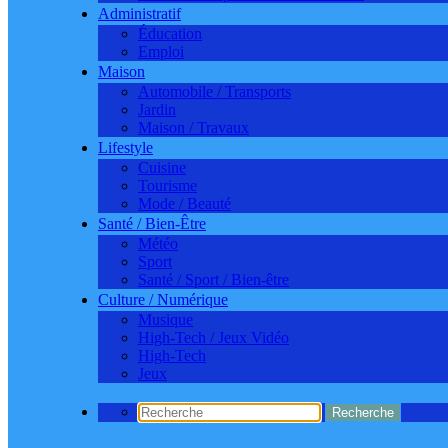
Administratif
Éducation
Emploi
Maison
Automobile / Transports
Jardin
Maison / Travaux
Lifestyle
Cuisine
Tourisme
Mode / Beauté
Santé / Bien-Être
Météo
Sport
Santé / Sport / Bien-être
Culture / Numérique
Musique
High-Tech / Jeux Vidéo
High-Tech
Jeux