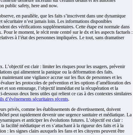
ontexte demeure incertain sur certains détails et les autorités
 on public safety, here and now.
observe, en parallèle, que les faits s’inscrivent dans une dynamique
t sécuritaire n’est jamais loin. Les informations disponibles
ndent des vérifications supplémentaires. Cette étape est normale dans
x. Pour le moment, le récit reste centré sur le dx et les aspects factuels :
relatives à l’état des personnes impliquées. Le tout, sans dramatiser
 L’objectif est clair : limiter les risques pour les usagers, prévenir
ations qui alimentent la panique ou la déformation des faits.
en maintenant une vigilance accrue sur les flux de personnes et les
 évaluer les protocoles de prévention et les options d’amélioration des
t et son entourage, l’objectif immédiat est la récupération et la
-dessous deux liens utiles qui relient ce cas à des contextes similaires
ils d’événements sécuritaires récents
.
rateurs privés, comme les établissements de divertissement, doivent
’un hôtel peut rapidement devenir une urgence sanitaire et médiatique. La
iques et anticiper les évolutions futures. L’objectif est clair :
la facilité médiatique et en s’attachant à la rigueur des faits et à la
on : les signes clairs auxquels les fans et les citoyens peuvent être