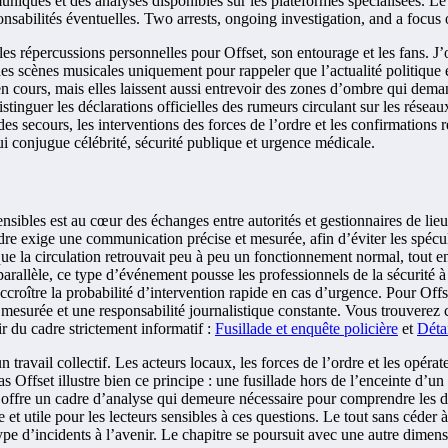
niqués et des analyses disponibles sur les plateformes spécialisées. Le c
sponsabilités éventuelles. Two arrests, ongoing investigation, and a focus
es répercussions personnelles pour Offset, son entourage et les fans. J’
 des scènes musicales uniquement pour rappeler que l’actualité politique e
n cours, mais elles laissent aussi entrevoir des zones d’ombre qui dema
 distinguer les déclarations officielles des rumeurs circulant sur les réseau
 des secours, les interventions des forces de l’ordre et les confirmations 
ui conjugue célébrité, sécurité publique et urgence médicale.
nsibles est au cœur des échanges entre autorités et gestionnaires de lieux.
dre exige une communication précise et mesurée, afin d’éviter les spécul
 et que la circulation retrouvait peu à peu un fonctionnement normal, tout 
arallèle, ce type d’événement pousse les professionnels de la sécurité à
ccroître la probabilité d’intervention rapide en cas d’urgence. Pour Offse
 mesurée et une responsabilité journalistique constante. Vous trouverez ci
ir du cadre strictement informatif :
Fusillade et enquête policière
et
Déta
 un travail collectif. Les acteurs locaux, les forces de l’ordre et les opé
 cas Offset illustre bien ce principe : une fusillade hors de l’enceinte d
ffre un cadre d’analyse qui demeure nécessaire pour comprendre les dynam
e et utile pour les lecteurs sensibles à ces questions. Le tout sans céder à 
ype d’incidents à l’avenir. Le chapitre se poursuit avec une autre dimensi