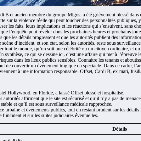
rdi B et ancien membre du groupe Migos, a été grièvement blessé dans une
e sur la violence réelle qui peut toucher des personnalités publiques, 
lyser les faits, leurs implications et les réactions qui s’ensuivent, sans c
 ce que l’enquête peut révéler dans les prochaines heures et prochains jou
 que les détails progressent et que les autorités publient des information
e scène d’incident, et son état, selon les autorités, reste sous surveil
her tout le monde, qu’on soit une célébrité ou un citoyen ordinaire, et q
synthèse, ce qui se dessine ici, c’est une affaire qui met à l’épreuve les
s risques dans les lieux publics sensibles. Connaitre les tenants et ab
itant de convertir un événement tragique en spectacle. Dans ce cadre, l’arti
nviennent à une information responsable. Offset, Cardi B, ex-mari, fusilla
l Hollywood, en Floride, a laissé Offset blessé et hospitalisé.
 autorités affirment que le site est sécurisé et qu’il n’y a pas de menace
table et qu’il est sous surveillance médicale rapprochée.
e urbaine et événements publics, tout en restant prudent sur les détails
l’incident et sur les suites judiciaires éventuelles.
Détails
6 avril 2026