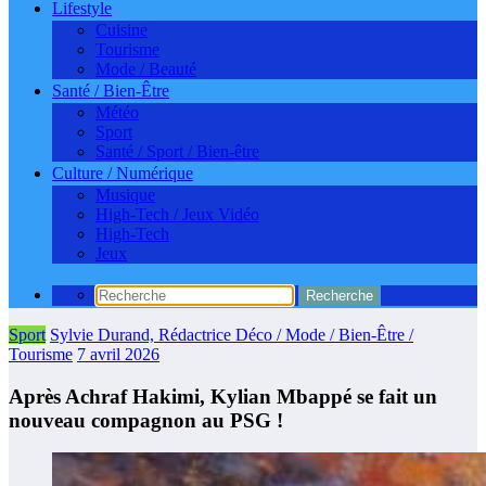
Lifestyle
Cuisine
Tourisme
Mode / Beauté
Santé / Bien-Être
Météo
Sport
Santé / Sport / Bien-être
Culture / Numérique
Musique
High-Tech / Jeux Vidéo
High-Tech
Jeux
Sport
Sylvie Durand, Rédactrice Déco / Mode / Bien-Être /
Tourisme
7 avril 2026
Après Achraf Hakimi, Kylian Mbappé se fait un
nouveau compagnon au PSG !