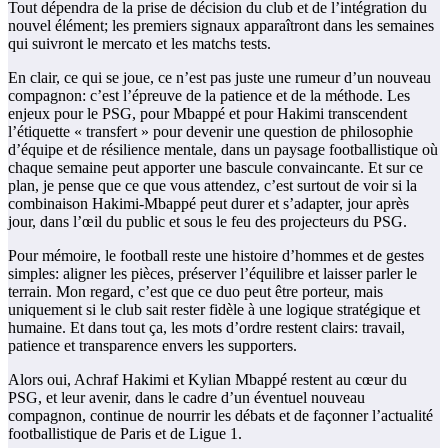
Tout dépendra de la prise de décision du club et de l’intégration du
nouvel élément; les premiers signaux apparaîtront dans les semaines
qui suivront le mercato et les matchs tests.
En clair, ce qui se joue, ce n’est pas juste une rumeur d’un nouveau
compagnon: c’est l’épreuve de la patience et de la méthode. Les
enjeux pour le PSG, pour Mbappé et pour Hakimi transcendent
l’étiquette « transfert » pour devenir une question de philosophie
d’équipe et de résilience mentale, dans un paysage footballistique où
chaque semaine peut apporter une bascule convaincante. Et sur ce
plan, je pense que ce que vous attendez, c’est surtout de voir si la
combinaison Hakimi-Mbappé peut durer et s’adapter, jour après
jour, dans l’œil du public et sous le feu des projecteurs du PSG.
Pour mémoire, le football reste une histoire d’hommes et de gestes
simples: aligner les pièces, préserver l’équilibre et laisser parler le
terrain. Mon regard, c’est que ce duo peut être porteur, mais
uniquement si le club sait rester fidèle à une logique stratégique et
humaine. Et dans tout ça, les mots d’ordre restent clairs: travail,
patience et transparence envers les supporters.
Alors oui, Achraf Hakimi et Kylian Mbappé restent au cœur du
PSG, et leur avenir, dans le cadre d’un éventuel nouveau
compagnon, continue de nourrir les débats et de façonner l’actualité
footballistique de Paris et de Ligue 1.