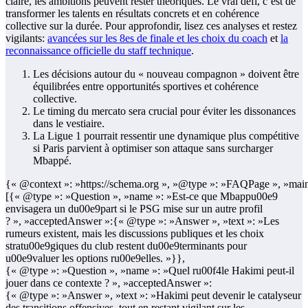
claire, les ambitions peuvent rester théoriques. Le vrai défi, c’est de
transformer les talents en résultats concrets et en cohérence
collective sur la durée. Pour approfondir, lisez ces analyses et restez
vigilants:
avancées sur les 8es de finale et les choix du coach
et
la
reconnaissance officielle du staff technique
.
Les décisions autour du « nouveau compagnon » doivent être
équilibrées entre opportunités sportives et cohérence
collective.
Le timing du mercato sera crucial pour éviter les dissonances
dans le vestiaire.
La Ligue 1 pourrait ressentir une dynamique plus compétitive
si Paris parvient à optimiser son attaque sans surcharger
Mbappé.
{« @context »: »https://schema.org », »@type »: »FAQPage », »main
[{« @type »: »Question », »name »: »Est-ce que Mbappu00e9
envisagera un du00e9part si le PSG mise sur un autre profil
? », »acceptedAnswer »:{« @type »: »Answer », »text »: »Les
rumeurs existent, mais les discussions publiques et les choix
stratu00e9giques du club restent du00e9terminants pour
u00e9valuer les options ru00e9elles. »}},
{« @type »: »Question », »name »: »Quel ru00f4le Hakimi peut-il
jouer dans ce contexte ? », »acceptedAnswer »:
{« @type »: »Answer », »text »: »Hakimi peut devenir le catalyseur
des transitions offensives, tout en restant vigilant sur les