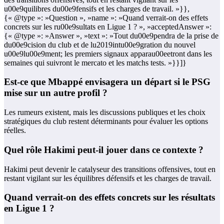
u00e9quilibres du00e9fensifs et les charges de travail. »}},
{« @type »: »Question », »name »: »Quand verrait-on des effets
concrets sur les ru00e9sultats en Ligue 1 ? », »acceptedAnswer »:
{« @type »: »Answer », »text »: »Tout du00e9pendra de la prise de
du00e9cision du club et de lu2019intu00e9gration du nouvel
u00e9lu00e9ment; les premiers signaux apparau00eetront dans les
semaines qui suivront le mercato et les matchs tests. »}}]}
Est-ce que Mbappé envisagera un départ si le PSG
mise sur un autre profil ?
Les rumeurs existent, mais les discussions publiques et les choix
stratégiques du club restent déterminants pour évaluer les options
réelles.
Quel rôle Hakimi peut-il jouer dans ce contexte ?
Hakimi peut devenir le catalyseur des transitions offensives, tout en
restant vigilant sur les équilibres défensifs et les charges de travail.
Quand verrait-on des effets concrets sur les résultats
en Ligue 1 ?