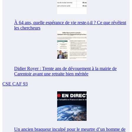
À 64 ans, quelle espérance de vie reste-t-il ? Ce que révèlent
les chercheurs
Didier Royer : Trente ans de dévouement à la mairie de
Carentoir avant une retraite bien méritée
CSE CAF 93
Un ancien braqueur inculpé pour le meurtre d’un homme de