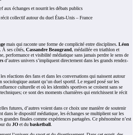
f aux échanges et nourrit les débats publics
récit collectif autour du duel États-Unis – France
age
mais qui raconte une forme de complicité entre disciplines.
Léon
. À ses côtés,
Cassandre Beaugrand
, médaillée en triathlon et
e, performance et visibilité médiatique sans jamais perdre le sens de
rs
d’autres univers s’impliquent directement dans les grands rendez-
les réactions des fans et dans les conversations qui naissent autour
 sociologique autant qu’un duel sportif. Le regard posé sur les
fluence culturelle et où les identités sportives se croisent sans se
techniques; ce sont des moments charnières qui enrichissent le récit
ielles futures, d’autres voient dans ce choix une manière de soutenir
 dans le dispositif médiatique, les échanges se multiplient sur les
e ces grandes finales comme expériences partagées. Ce phénomène n’est
tour du
JO
et du
basketball
.
sent l’univers du sport et du divertissement. Dans cet esprit, des