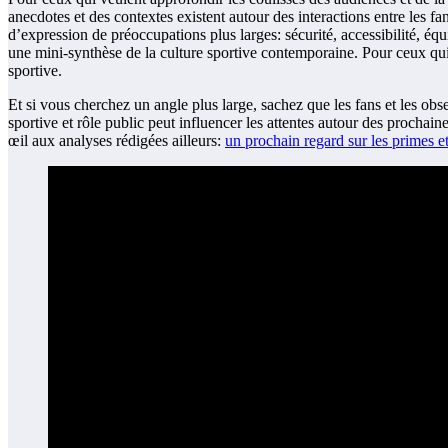
anecdotes et des contextes existent autour des interactions entre les fan
d’expression de préoccupations plus larges: sécurité, accessibilité, éq
une mini-synthèse de la culture sportive contemporaine. Pour ceux qui v
sportive.
Et si vous cherchez un angle plus large, sachez que les fans et les obse
sportive et rôle public peut influencer les attentes autour des prochai
œil aux analyses rédigées ailleurs:
un prochain regard sur les primes et