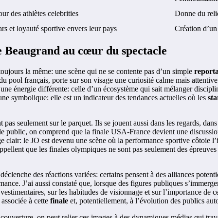
ur des athlètes celebrities
Donne du relie
ars et loyauté sportive envers leur pays
Création d’un 
e Beaugrand au cœur du spectacle
 toujours la même: une scène qui ne se contente pas d’un simple
report
 pool français, porte sur son visage une curiosité calme mais attentive
une énergie différente: celle d’un écosystème qui sait mélanger disciplin
une symbolique: elle est un indicateur des tendances actuelles où les
sta
 pas seulement sur le parquet. Ils se jouent aussi dans les regards, dans 
le public, on comprend que la finale USA-France devient une discussion
e clair: le JO est devenu une scène où la performance sportive côtoie l’in
ppellent que les finales olympiques ne sont pas seulement des épreuves 
 déclenche des réactions variées: certains pensent à des alliances potent
mance. J’ai aussi constaté que, lorsque des figures publiques s’immergent
x vestimentaires, sur les habitudes de visionnage et sur l’importance d
 associée à cette
finale
et, potentiellement, à l’évolution des publics au
 couverture, on peut relier ces images à des dynamiques médias qui traver