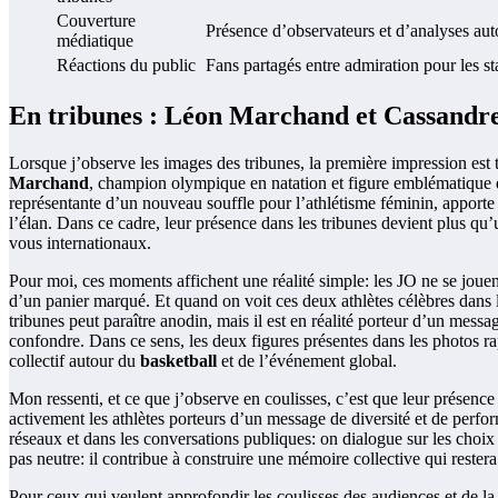
Couverture
Présence d’observateurs et d’analyses auto
médiatique
Réactions du public
Fans partagés entre admiration pour les st
En tribunes : Léon Marchand et Cassandr
Lorsque j’observe les images des tribunes, la première impression est
Marchand
, champion olympique en natation et figure emblématique du
représentante d’un nouveau souffle pour l’athlétisme féminin, apporte 
l’élan. Dans ce cadre, leur présence dans les tribunes devient plus qu’
vous internationaux.
Pour moi, ces moments affichent une réalité simple: les JO ne se jouent
d’un panier marqué. Et quand on voit ces deux athlètes célèbres dans 
tribunes peut paraître anodin, mais il est en réalité porteur d’un messag
confondre. Dans ce sens, les deux figures présentes dans les photos ra
collectif autour du
basketball
et de l’événement global.
Mon ressenti, et ce que j’observe en coulisses, c’est que leur présence
activement les athlètes porteurs d’un message de diversité et de perfor
réseaux et dans les conversations publiques: on dialogue sur les choi
pas neutre: il contribue à construire une mémoire collective qui restera
Pour ceux qui veulent approfondir les coulisses des audiences et de la