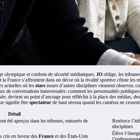
ige olympique et cordons de sécurité médiatiques.
JO
oblige, les tribun
et la France s’affrontent dans un décor où la rivalité sportive côtoie le
es actuelles où les
stars
issues d’autres disciplines viennent observer, 
x de conversations transversales: comment les personnalités publiques 
e, devient un point d’ancrage pour réfléchir à la place des médias, des f
ue signifie être
spectateur
de haut niveau quand les caméras ne cessent
Détail
 été aperçus dans les tribunes, entourés de
Renforce l’id
disciplines
Élève l’énergi
s cris en faveur des
France
et des États-Unis
l’enthousiasm