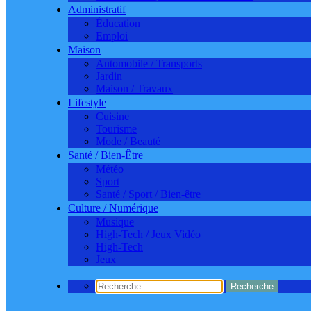
Administratif
Éducation
Emploi
Maison
Automobile / Transports
Jardin
Maison / Travaux
Lifestyle
Cuisine
Tourisme
Mode / Beauté
Santé / Bien-Être
Météo
Sport
Santé / Sport / Bien-être
Culture / Numérique
Musique
High-Tech / Jeux Vidéo
High-Tech
Jeux