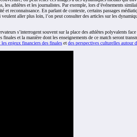
s, les athlètes et les journalistes. Par exemple, lors d’événements simila
uité et reconnaissance. En parlant de contexte, certains passages médiati
eulent aller plus loin, l’on peut consulter des articles sur les dynamiqu
rvateurs s’interrogent souvent sur la place des athlètes polyvalents face 
nes finales et la manière dont les enseignements de ce match seront trans
 les enjeux financiers des finales
et
des perspectives culturelles autour 