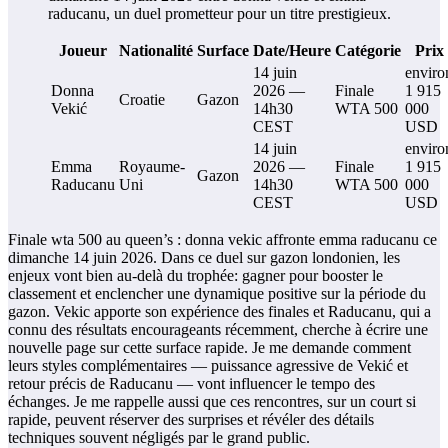
Joueur
Nationalité
Surface
Date/Heure
Catégorie
Prix
14 juin
enviro
Donna
2026 —
Finale
1 915
Croatie
Gazon
Vekić
14h30
WTA 500
000
CEST
USD
14 juin
enviro
Emma
Royaume-
2026 —
Finale
1 915
Gazon
Raducanu
Uni
14h30
WTA 500
000
CEST
USD
Finale wta 500 au queen’s : donna vekic affronte emma raducanu ce
dimanche 14 juin 2026. Dans ce duel sur gazon londonien, les
enjeux vont bien au-delà du trophée: gagner pour booster le
classement et enclencher une dynamique positive sur la période du
gazon. Vekic apporte son expérience des finales et Raducanu, qui a
connu des résultats encourageants récemment, cherche à écrire une
nouvelle page sur cette surface rapide. Je me demande comment
leurs styles complémentaires — puissance agressive de Vekić et
retour précis de Raducanu — vont influencer le tempo des
échanges. Je me rappelle aussi que ces rencontres, sur un court si
rapide, peuvent réserver des surprises et révéler des détails
techniques souvent négligés par le grand public.