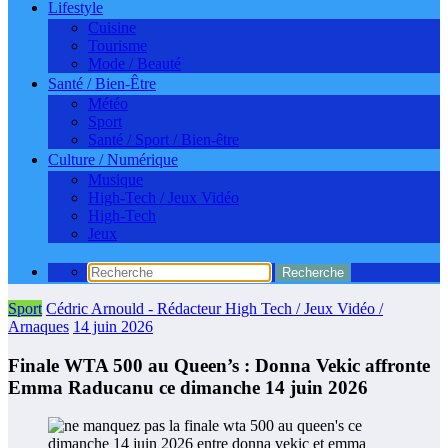
Lifestyle
Cuisine
Tourisme
Mode / Beauté
Santé / Bien-Être
Météo
Sport
Santé / Sport / Bien-être
Culture / Numérique
Musique
High-Tech / Jeux Vidéo
High-Tech
Jeux
Sport
Cédric Arnould - Rédacteur High Tech / Jeux Vidéo /
Arnaques
14 juin 2026
Finale WTA 500 au Queen’s : Donna Vekic affronte
Emma Raducanu ce dimanche 14 juin 2026