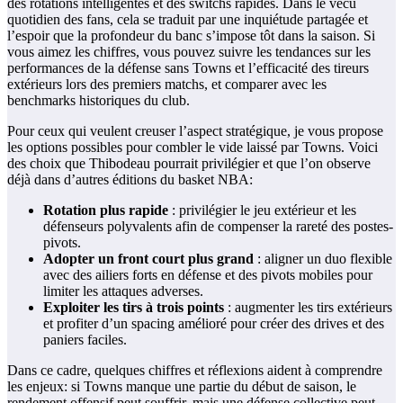
des rotations intelligentes et des switchs rapides. Dans le vécu
quotidien des fans, cela se traduit par une inquiétude partagée et
l’espoir que la profondeur du banc s’impose tôt dans la saison. Si
vous aimez les chiffres, vous pouvez suivre les tendances sur les
performances de la défense sans Towns et l’efficacité des tireurs
extérieurs lors des premiers matchs, et comparer avec les
benchmarks historiques du club.
Pour ceux qui veulent creuser l’aspect stratégique, je vous propose
les options possibles pour combler le vide laissé par Towns. Voici
des choix que Thibodeau pourrait privilégier et que l’on observe
déjà dans d’autres éditions du basket NBA:
Rotation plus rapide
: privilégier le jeu extérieur et les
défenseurs polyvalents afin de compenser la rareté des postes-
pivots.
Adopter un front court plus grand
: aligner un duo flexible
avec des ailiers forts en défense et des pivots mobiles pour
limiter les attaques adverses.
Exploiter les tirs à trois points
: augmenter les tirs extérieurs
et profiter d’un spacing amélioré pour créer des drives et des
paniers faciles.
Dans ce cadre, quelques chiffres et réflexions aident à comprendre
les enjeux: si Towns manque une partie du début de saison, le
rendement offensif peut souffrir, mais une défense collective peut