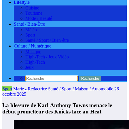
Lifestyle
Cuisine
Tourisme
Mode / Beauté
Santé / Bien-Être
Météo
Sport
Santé / Sport / Bien-être
Culture / Numérique
Musique
High-Tech / Jeux Vidéo
High-Tech
Jeux
Sport
Marie - Rédactrice Santé / Sport / Maison / Automobile
26
octobre 2025
La blessure de Karl-Anthony Towns menace le
début prometteur des Knicks face au Heat