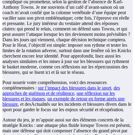
compliqué ou prometteur, selon la gestion de l’absence de Karl-
Anthony Towns. Je me souviens d’un café d’avant-saison où un
coach m’avait confié que la colonne vertébrale d’une équipe peut
vaciller sans son pivot emblématique; cette fois, l’épreuve est réelle
et pressante. Le jury intérieur du vestiaire attend des réponses
claires: qui prend le relais, comment on défend sans Towns, et qui
peut assurer l’attaque lorsque les tirs deviennent moins prévisibles ?
Dans les jours qui viennent, chaque décision technique comptera.
Pour le Heat, l’objectif est simple: imposer son rythme et tester les
limites de la rotation adverse, surtout dans une fenêtre où les Knicks
cherchent encore leur identité. Pour approfondir, lisez aussi les
analyses similaires et les mises à jour sur les blessures qui rythment
le basket moderne, comme ces réflexions sur les répercussions des
blessures, qui se lisent ici et là sur le réseau.
Pour nourrir votre compréhension, voici des ressources
complémentaires :
sur l’impact des blessures dans le sport
,
des
approches de guérison et de résilience
,
une réflexion sur les
blessures et les risques
,
un exemple de retour en forme après une
blessure
, et desActualités sur les incidents et blessures divers dans le
sport pour garder le focus sur les enjeux sécurité et récupération.
Autour du jeu, je m’appuie aussi sur des éléments concrets de la
stratégie Knicks : une attaque plus fluide lorsque Towns est présent,
mais une défense qui doit compenser l’absence du grand pivot par