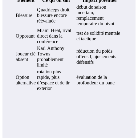
Élément
Ce qu’on sait
Impact potentiel
début de saison
Quadriceps droit,
incertain,
Blessure
blessure encore
remplacement
réévaluée
temporaire du pivot
Miami Heat, rival
test de solidité mentale
Opposant
direct dans la
et tactique
conférence
Karl-Anthony
réduction du poids
Joueur clé
Towns
offensif, ajustements
absent
probablement
défensifs
limité
rotation plus
Option
rapide, plus
évaluation de la
alternative
d’espace et de tir
profondeur du banc
exterior