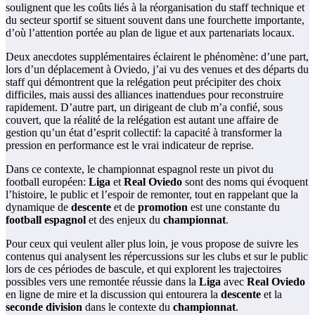
soulignent que les coûts liés à la réorganisation du staff technique et
du secteur sportif se situent souvent dans une fourchette importante,
d’où l’attention portée au plan de ligue et aux partenariats locaux.
Deux anecdotes supplémentaires éclairent le phénomène: d’une part,
lors d’un déplacement à Oviedo, j’ai vu des venues et des départs du
staff qui démontrent que la relégation peut précipiter des choix
difficiles, mais aussi des alliances inattendues pour reconstruire
rapidement. D’autre part, un dirigeant de club m’a confié, sous
couvert, que la réalité de la relégation est autant une affaire de
gestion qu’un état d’esprit collectif: la capacité à transformer la
pression en performance est le vrai indicateur de reprise.
Dans ce contexte, le championnat espagnol reste un pivot du
football européen:
Liga
et
Real Oviedo
sont des noms qui évoquent
l’histoire, le public et l’espoir de remonter, tout en rappelant que la
dynamique de
descente
et de
promotion
est une constante du
football espagnol
et des enjeux du
championnat
.
Pour ceux qui veulent aller plus loin, je vous propose de suivre les
contenus qui analysent les répercussions sur les clubs et sur le public
lors de ces périodes de bascule, et qui explorent les trajectoires
possibles vers une remontée réussie dans la
Liga
avec
Real Oviedo
en ligne de mire et la discussion qui entourera la
descente
et la
seconde division
dans le contexte du
championnat
.