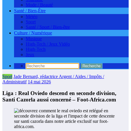
Mode / Beauté
Santé / Bien-Être
Météo
Sport
Santé / Sport / Bien-être
Culture / Numérique
Musique
High-Tech / Jeux Vidéo
High-Tech
Jeux
Sport
Jade Bernard, rédactrice Argent / Aides / Impôts /
Administratif
14 mai 2026
Liga : Real Oviedo descend en seconde division,
Santi Cazorla aussi concerné – Foot-Africa.com