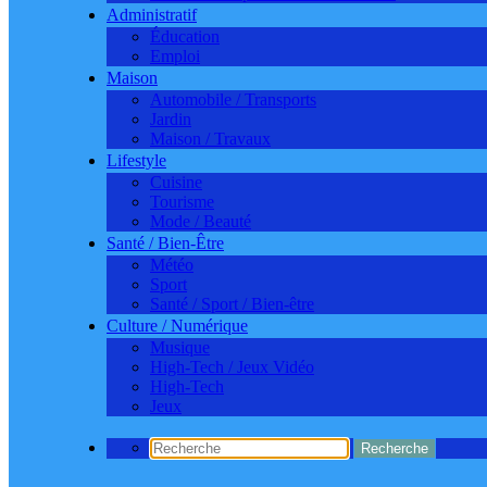
Administratif
Éducation
Emploi
Maison
Automobile / Transports
Jardin
Maison / Travaux
Lifestyle
Cuisine
Tourisme
Mode / Beauté
Santé / Bien-Être
Météo
Sport
Santé / Sport / Bien-être
Culture / Numérique
Musique
High-Tech / Jeux Vidéo
High-Tech
Jeux