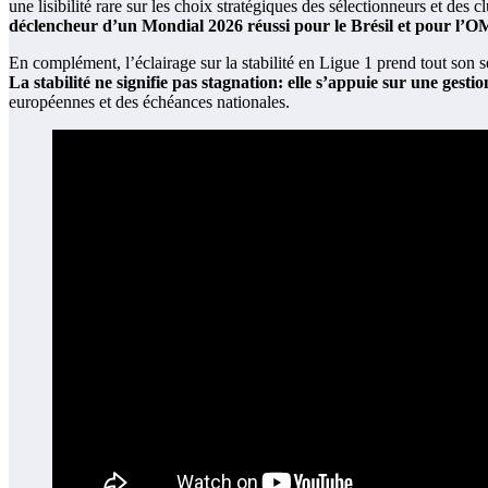
une lisibilité rare sur les choix stratégiques des sélectionneurs et des cl
déclencheur d’un Mondial 2026 réussi pour le Brésil et pour l’
En complément, l’éclairage sur la stabilité en Ligue 1 prend tout son 
La stabilité ne signifie pas stagnation: elle s’appuie sur une gesti
européennes et des échéances nationales.