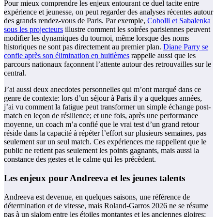
Pour mieux comprendre les enjeux entourant ce duel tacite entre
expérience et jeunesse, on peut regarder des analyses récentes autour
des grands rendez-vous de Paris. Par exemple,
Cobolli et Sabalenka
sous les projecteurs
illustre comment les soirées parisiennes peuvent
modifier les dynamiques du tournoi, même lorsque des noms
historiques ne sont pas directement au premier plan.
Diane Parry se
confie après son élimination en huitièmes
rappelle aussi que les
parcours nationaux façonnent l’attente autour des retrouvailles sur le
central.
J’ai aussi deux anecdotes personnelles qui m’ont marqué dans ce
genre de contexte: lors d’un séjour à Paris il y a quelques années,
j’ai vu comment la fatigue peut transformer un simple échange post-
match en leçon de résilience; et une fois, après une performance
moyenne, un coach m’a confié que le vrai test d’un grand retour
réside dans la capacité à répéter l’effort sur plusieurs semaines, pas
seulement sur un seul match. Ces expériences me rappellent que le
public ne retient pas seulement les points gagnants, mais aussi la
constance des gestes et le calme qui les précèdent.
Les enjeux pour Andreeva et les jeunes talents
Andreeva est devenue, en quelques saisons, une référence de
détermination et de vitesse, mais Roland-Garros 2026 ne se résume
pas à un slalom entre les étoiles montantes et les anciennes gloires: