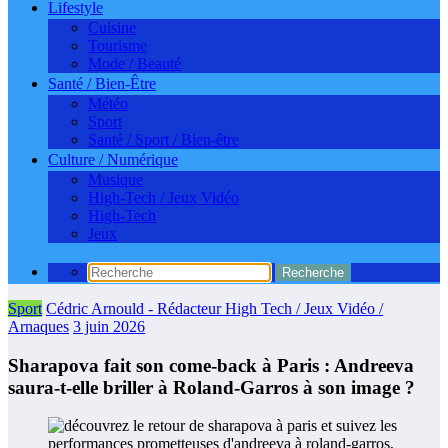
Lifestyle
Cuisine
Tourisme
Mode / Beauté
Santé / Bien-Être
Météo
Sport
Santé / Sport / Bien-être
Culture / Numérique
Musique
High-Tech / Jeux Vidéo
High-Tech
Jeux
Sport
Cédric Arnould - Rédacteur High Tech / Jeux Vidéo /
Arnaques
3 juin 2026
Sharapova fait son come-back à Paris : Andreeva
saura-t-elle briller à Roland-Garros à son image ?