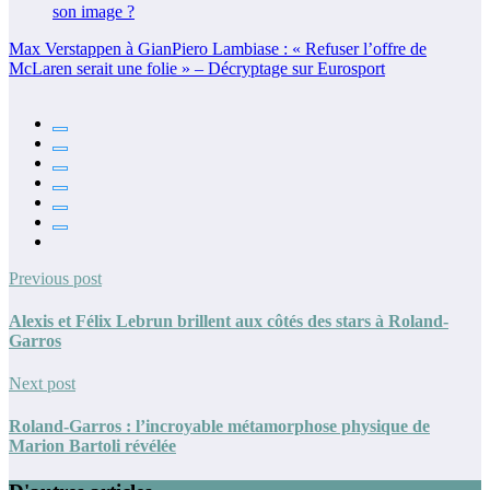
Max Verstappen à GianPiero Lambiase : « Refuser l’offre de
McLaren serait une folie » – Décryptage sur Eurosport
Previous post
Alexis et Félix Lebrun brillent aux côtés des stars à Roland-
Garros
Next post
Roland-Garros : l’incroyable métamorphose physique de
Marion Bartoli révélée