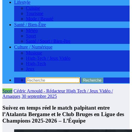
Lifestyle
Cuisine
Tourisme
Mode / Beauté
Santé / Bien-Être
Météo
Sport
Santé / Sport / Bien-être
Culture / Numérique
Musique
High-Tech / Jeux Vidéo
High-Tech
Jeux
Sport
Cédric Arnould - Rédacteur High Tech / Jeux Vidéo /
Arnaques
30 septembre 2025
Suivez en temps réel le match palpitant entre
l’Atalanta Bergame et le Club Bruges en Ligue des
Champions 2025-2026 – L’Équipe