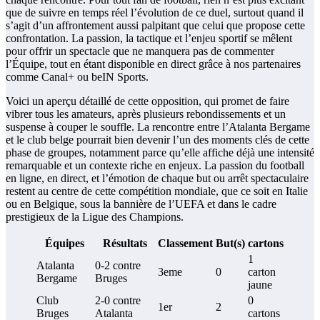
que de suivre en temps réel l’évolution de ce duel, surtout quand il
s’agit d’un affrontement aussi palpitant que celui que propose cette
confrontation. La passion, la tactique et l’enjeu sportif se mêlent
pour offrir un spectacle que ne manquera pas de commenter
l’Équipe, tout en étant disponible en direct grâce à nos partenaires
comme Canal+ ou beIN Sports.
Voici un aperçu détaillé de cette opposition, qui promet de faire
vibrer tous les amateurs, après plusieurs rebondissements et un
suspense à couper le souffle. La rencontre entre l’Atalanta Bergame
et le club belge pourrait bien devenir l’un des moments clés de cette
phase de groupes, notamment parce qu’elle affiche déjà une intensité
remarquable et un contexte riche en enjeux. La passion du football
en ligne, en direct, et l’émotion de chaque but ou arrêt spectaculaire
restent au centre de cette compétition mondiale, que ce soit en Italie
ou en Belgique, sous la bannière de l’UEFA et dans le cadre
prestigieux de la Ligue des Champions.
Équipes
Résultats
Classement
But(s)
cartons
1
Atalanta
0-2 contre
3eme
0
carton
Bergame
Bruges
jaune
Club
2-0 contre
0
1er
2
Bruges
Atalanta
cartons