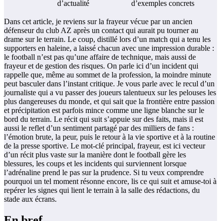
d’actualité
d’exemples concrets
Dans cet article, je reviens sur la frayeur vécue par un ancien
défenseur du club AZ après un contact qui aurait pu tourner au
drame sur le terrain. Le coup, distillé lors d’un match qui a tenu les
supporters en haleine, a laissé chacun avec une impression durable :
le football n’est pas qu’une affaire de technique, mais aussi de
frayeur et de gestion des risques. On parle ici d’un incident qui
rappelle que, même au sommet de la profession, la moindre minute
peut basculer dans l’instant critique. Je vous parle avec le recul d’un
journaliste qui a vu passer des joueurs talentueux sur les pelouses les
plus dangereuses du monde, et qui sait que la frontière entre passion
et précipitation est parfois mince comme une ligne blanche sur le
bord du terrain. Le récit qui suit s’appuie sur des faits, mais il est
aussi le reflet d’un sentiment partagé par des milliers de fans :
l’émotion brute, la peur, puis le retour à la vie sportive et à la routine
de la presse sportive. Le mot-clé principal, frayeur, est ici vecteur
d’un récit plus vaste sur la manière dont le football gère les
blessures, les coups et les incidents qui surviennent lorsque
l’adrénaline prend le pas sur la prudence. Si tu veux comprendre
pourquoi un tel moment résonne encore, lis ce qui suit et amuse-toi à
repérer les signes qui lient le terrain à la salle des rédactions, du
stade aux écrans.
En bref