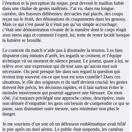
l’émotion et la perception du risque, peut devenir le maillon faible
dans une chaîne de gestes maîtrisés. J’ai vu, dans ma longue
carrière, des frayeurs différentes: des tacles mal placés, des coups
reçus sur le front, des détonations de craquements dans les genoux.
Mais ce qui s’est passé là n’était pas qu’un simple accrochage;
c’était une démonstration vivante de la manière dont le corps réagit
sous stress aigu et comment l’esprit, lui, tente de rester lucide lorsque
la lumière se brouille.
Le contexte du match n’aide pas à dissimuler la tension. Les fans
disputent cinq minutes d’arrêt, les regards se croisent, et l’équipe
technique vit un moment de silence pesant. Le joueur, quant à lui, se
relève avec une expression qui dit tout sans qu’aucun mot soit
nécessaire. On peut presque lire dans son regard la question qui
revient trop souvent: est-ce que tout est sous contrôle? Dans ces
situations, le rôle des soigneurs et du staff devient crucial: les gestes
doivent être précis, les décisions rapides, et il faut surtout éviter le
moindre mouvement qui pourrait aggraver une blessure. De mon
côté, j’ai toujours privilégié une approche calme, descriptive, mais
non dénuée d’empathie: les gens ont besoin de comprendre ce qui se
passe, sans dramatiser outre mesure, sans minimiser non plus le
danger.
Je me souviens d’un soir où un défenseur emblématique avait frôlé
le pire après un duel aérien. Le public était suspendu, les caméras