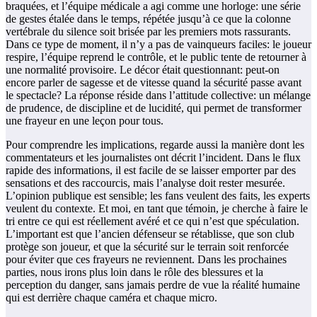
braquées, et l’équipe médicale a agi comme une horloge: une série
de gestes étalée dans le temps, répétée jusqu’à ce que la colonne
vertébrale du silence soit brisée par les premiers mots rassurants.
Dans ce type de moment, il n’y a pas de vainqueurs faciles: le joueur
respire, l’équipe reprend le contrôle, et le public tente de retourner à
une normalité provisoire. Le décor était questionnant: peut-on
encore parler de sagesse et de vitesse quand la sécurité passe avant
le spectacle? La réponse réside dans l’attitude collective: un mélange
de prudence, de discipline et de lucidité, qui permet de transformer
une frayeur en une leçon pour tous.
Pour comprendre les implications, regarde aussi la manière dont les
commentateurs et les journalistes ont décrit l’incident. Dans le flux
rapide des informations, il est facile de se laisser emporter par des
sensations et des raccourcis, mais l’analyse doit rester mesurée.
L’opinion publique est sensible; les fans veulent des faits, les experts
veulent du contexte. Et moi, en tant que témoin, je cherche à faire le
tri entre ce qui est réellement avéré et ce qui n’est que spéculation.
L’important est que l’ancien défenseur se rétablisse, que son club
protège son joueur, et que la sécurité sur le terrain soit renforcée
pour éviter que ces frayeurs ne reviennent. Dans les prochaines
parties, nous irons plus loin dans le rôle des blessures et la
perception du danger, sans jamais perdre de vue la réalité humaine
qui est derrière chaque caméra et chaque micro.