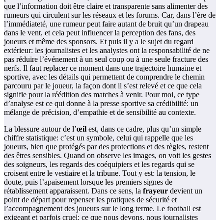
que l’information doit être claire et transparente sans alimenter des
rumeurs qui circulent sur les réseaux et les forums. Car, dans l’ère de
l’immédiateté, une rumeur peut faire autant de bruit qu’un drapeau
dans le vent, et cela peut influencer la perception des fans, des
joueurs et même des sponsors. Et puis il y a le sujet du regard
extérieur: les journalistes et les analystes ont la responsabilité de ne
pas réduire l’événement à un seul coup ou à une seule fracture des
nerfs. Il faut replacer ce moment dans une trajectoire humaine et
sportive, avec les détails qui permettent de comprendre le chemin
parcouru par le joueur, la façon dont il s’est relevé et ce que cela
signifie pour la réédition des matches à venir. Pour moi, ce type
d’analyse est ce qui donne à la presse sportive sa crédibilité: un
mélange de précision, d’empathie et de sensibilité au contexte.
La blessure autour de l’
œil
est, dans ce cadre, plus qu’un simple
chiffre statistique: c’est un symbole, celui qui rappelle que les
joueurs, bien que protégés par des protections et des règles, restent
des êtres sensibles. Quand on observe les images, on voit les gestes
des soigneurs, les regards des coéquipiers et les regards qui se
croisent entre le vestiaire et la tribune. Tout y est: la tension, le
doute, puis l’apaisement lorsque les premiers signes de
rétablissement apparaissent. Dans ce sens, la
frayeur
devient un
point de départ pour repenser les pratiques de sécurité et
l’accompagnement des joueurs sur le long terme. Le football est
exigeant et parfois cruel; ce que nous devons, nous journalistes