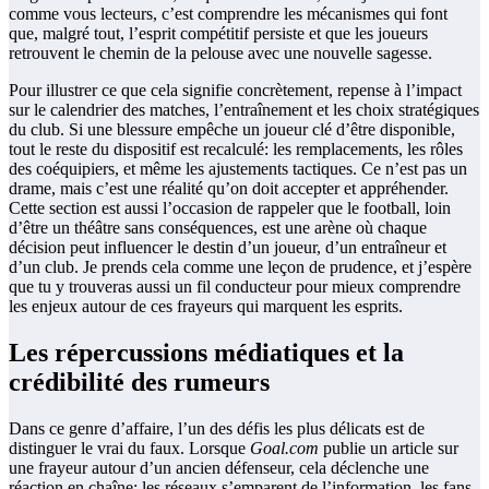
comme vous lecteurs, c’est comprendre les mécanismes qui font
que, malgré tout, l’esprit compétitif persiste et que les joueurs
retrouvent le chemin de la pelouse avec une nouvelle sagesse.
Pour illustrer ce que cela signifie concrètement, repense à l’impact
sur le calendrier des matches, l’entraînement et les choix stratégiques
du club. Si une blessure empêche un joueur clé d’être disponible,
tout le reste du dispositif est recalculé: les remplacements, les rôles
des coéquipiers, et même les ajustements tactiques. Ce n’est pas un
drame, mais c’est une réalité qu’on doit accepter et appréhender.
Cette section est aussi l’occasion de rappeler que le football, loin
d’être un théâtre sans conséquences, est une arène où chaque
décision peut influencer le destin d’un joueur, d’un entraîneur et
d’un club. Je prends cela comme une leçon de prudence, et j’espère
que tu y trouveras aussi un fil conducteur pour mieux comprendre
les enjeux autour de ces frayeurs qui marquent les esprits.
Les répercussions médiatiques et la
crédibilité des rumeurs
Dans ce genre d’affaire, l’un des défis les plus délicats est de
distinguer le vrai du faux. Lorsque
Goal.com
publie un article sur
une frayeur autour d’un ancien défenseur, cela déclenche une
réaction en chaîne: les réseaux s’emparent de l’information, les fans