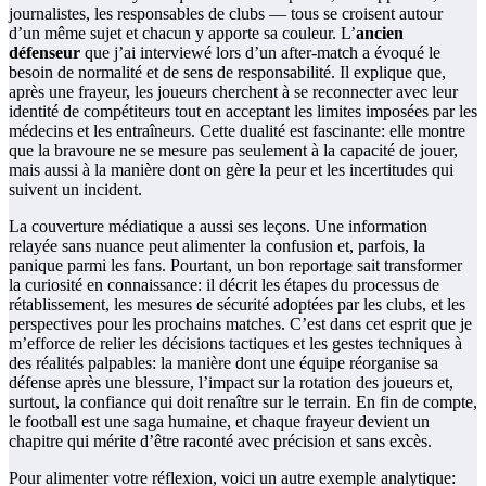
journalistes, les responsables de clubs — tous se croisent autour
d’un même sujet et chacun y apporte sa couleur. L’
ancien
défenseur
que j’ai interviewé lors d’un after-match a évoqué le
besoin de normalité et de sens de responsabilité. Il explique que,
après une frayeur, les joueurs cherchent à se reconnecter avec leur
identité de compétiteurs tout en acceptant les limites imposées par les
médecins et les entraîneurs. Cette dualité est fascinante: elle montre
que la bravoure ne se mesure pas seulement à la capacité de jouer,
mais aussi à la manière dont on gère la peur et les incertitudes qui
suivent un incident.
La couverture médiatique a aussi ses leçons. Une information
relayée sans nuance peut alimenter la confusion et, parfois, la
panique parmi les fans. Pourtant, un bon reportage sait transformer
la curiosité en connaissance: il décrit les étapes du processus de
rétablissement, les mesures de sécurité adoptées par les clubs, et les
perspectives pour les prochains matches. C’est dans cet esprit que je
m’efforce de relier les décisions tactiques et les gestes techniques à
des réalités palpables: la manière dont une équipe réorganise sa
défense après une blessure, l’impact sur la rotation des joueurs et,
surtout, la confiance qui doit renaître sur le terrain. En fin de compte,
le football est une saga humaine, et chaque frayeur devient un
chapitre qui mérite d’être raconté avec précision et sans excès.
Pour alimenter votre réflexion, voici un autre exemple analytique: