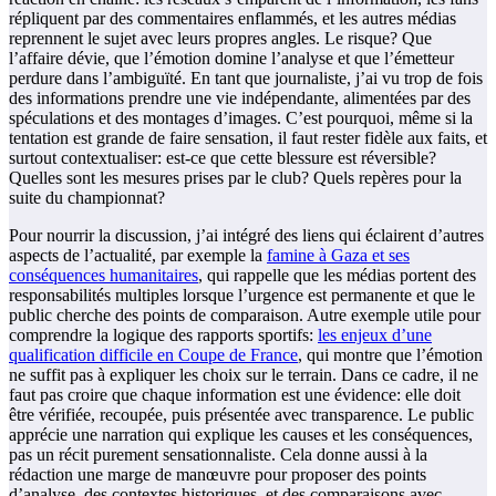
répliquent par des commentaires enflammés, et les autres médias
reprennent le sujet avec leurs propres angles. Le risque? Que
l’affaire dévie, que l’émotion domine l’analyse et que l’émetteur
perdure dans l’ambiguïté. En tant que journaliste, j’ai vu trop de fois
des informations prendre une vie indépendante, alimentées par des
spéculations et des montages d’images. C’est pourquoi, même si la
tentation est grande de faire sensation, il faut rester fidèle aux faits, et
surtout contextualiser: est-ce que cette blessure est réversible?
Quelles sont les mesures prises par le club? Quels repères pour la
suite du championnat?
Pour nourrir la discussion, j’ai intégré des liens qui éclairent d’autres
aspects de l’actualité, par exemple la
famine à Gaza et ses
conséquences humanitaires
, qui rappelle que les médias portent des
responsabilités multiples lorsque l’urgence est permanente et que le
public cherche des points de comparaison. Autre exemple utile pour
comprendre la logique des rapports sportifs:
les enjeux d’une
qualification difficile en Coupe de France
, qui montre que l’émotion
ne suffit pas à expliquer les choix sur le terrain. Dans ce cadre, il ne
faut pas croire que chaque information est une évidence: elle doit
être vérifiée, recoupée, puis présentée avec transparence. Le public
apprécie une narration qui explique les causes et les conséquences,
pas un récit purement sensationnaliste. Cela donne aussi à la
rédaction une marge de manœuvre pour proposer des points
d’analyse, des contextes historiques, et des comparaisons avec