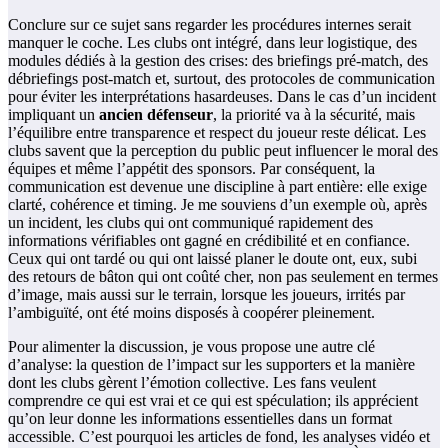
Conclure sur ce sujet sans regarder les procédures internes serait
manquer le coche. Les clubs ont intégré, dans leur logistique, des
modules dédiés à la gestion des crises: des briefings pré-match, des
débriefings post-match et, surtout, des protocoles de communication
pour éviter les interprétations hasardeuses. Dans le cas d’un incident
impliquant un
ancien défenseur
, la priorité va à la sécurité, mais
l’équilibre entre transparence et respect du joueur reste délicat. Les
clubs savent que la perception du public peut influencer le moral des
équipes et même l’appétit des sponsors. Par conséquent, la
communication est devenue une discipline à part entière: elle exige
clarté, cohérence et timing. Je me souviens d’un exemple où, après
un incident, les clubs qui ont communiqué rapidement des
informations vérifiables ont gagné en crédibilité et en confiance.
Ceux qui ont tardé ou qui ont laissé planer le doute ont, eux, subi
des retours de bâton qui ont coûté cher, non pas seulement en termes
d’image, mais aussi sur le terrain, lorsque les joueurs, irrités par
l’ambiguïté, ont été moins disposés à coopérer pleinement.
Pour alimenter la discussion, je vous propose une autre clé
d’analyse: la question de l’impact sur les supporters et la manière
dont les clubs gèrent l’émotion collective. Les fans veulent
comprendre ce qui est vrai et ce qui est spéculation; ils apprécient
qu’on leur donne les informations essentielles dans un format
accessible. C’est pourquoi les articles de fond, les analyses vidéo et