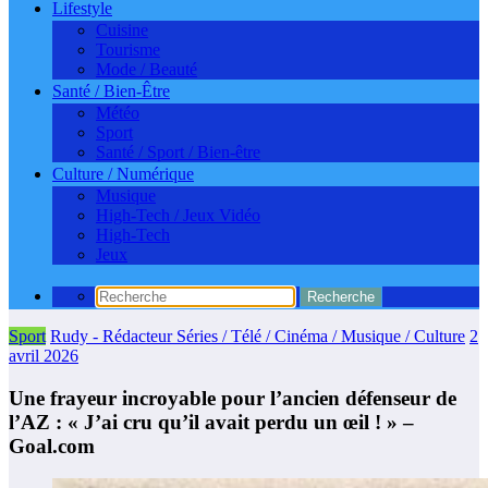
Lifestyle
Cuisine
Tourisme
Mode / Beauté
Santé / Bien-Être
Météo
Sport
Santé / Sport / Bien-être
Culture / Numérique
Musique
High-Tech / Jeux Vidéo
High-Tech
Jeux
Sport
Rudy - Rédacteur Séries / Télé / Cinéma / Musique / Culture
2
avril 2026
Une frayeur incroyable pour l’ancien défenseur de
l’AZ : « J’ai cru qu’il avait perdu un œil ! » –
Goal.com