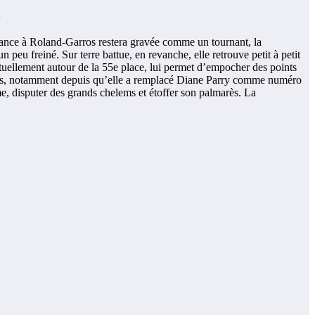
l
mance à Roland-Garros restera gravée comme un tournant, la
 peu freiné. Sur terre battue, en revanche, elle retrouve petit à petit
ctuellement autour de la 55e place, lui permet d’empocher des points
euses, notamment depuis qu’elle a remplacé Diane Parry comme numéro
me, disputer des grands chelems et étoffer son palmarès. La