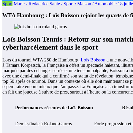
Sport
Marie - Rédactrice Santé / Sport / Maison / Automobile
18 juill
WTA Hambourg : Loïs Boisson rejoint les quarts de fi
Loïs Boisson Tennis : Retour sur son matc
cyberharcèlement dans le sport
Lors du tournoi WTA 250 de Hambourg,
Loïs Boisson
a une nouvelle
à Tamara Korpatsch, la Française a offert un spectacle haletant, illust
marquée par des échanges serrés et une tension palpable, Boisson a 
avec une demi-finale qui a confirmé son statut de révélation, témoigne
top 50 après ce tournoi. Dans un contexte où elle doit maintenant se 
espère faire encore mieux que l’an passé. La Française a su transforme
en fait une joueuse à suivre de près, surtout à l’heure où la concurrenc
Performances récentes de Loïs Boisson
Résul
Demie-finale à Roland-Garros
Forte progression et p