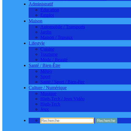
Administratif
Éducation
Emploi
Maison
Automobile / Transports
Jardin
Maison / Travaux
Lifestyle
Cuisine
Tourisme
Mode / Beauté
Santé / Bien-Être
Météo
Sport
Santé / Sport / Bien-être
Culture / Numérique
Musique
High-Tech / Jeux Vidéo
High-Tech
Jeux