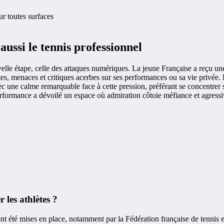
ur toutes surfaces
ussi le tennis professionnel
e étape, celle des attaques numériques. La jeune Française a reçu une v
tes, menaces et critiques acerbes sur ses performances ou sa vie privée. 
c une calme remarquable face à cette pression, préférant se concentrer s
formance a dévoilé un espace où admiration côtoie méfiance et agressivité
les athlètes ?
ont été mises en place, notamment par la Fédération française de tennis 