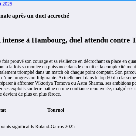
et 2025
nale après un duel accroché
h intense à Hambourg, duel attendu contre 
 fois prouvé son courage et sa résilience en décrochant sa place en quar
rant à la fois sa montée en puissance dans le circuit et la complexité me
finalement triomphé dans un match où chaque point comptait. Son parc
 d’une progression fulgurante. Actuellement dans le top 60 du classement
préparer à affronter Viktoriya Tomova ou Astra Sharma, ses ambitions po
r ses exploits sur terre battue en une confiance renouvelée, malgré ses
e devient de plus en plus féroce.
tat
Tournoi
oints significatifs
Roland-Garros 2025