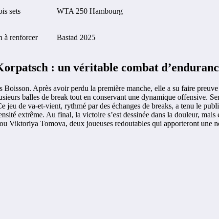
ois sets
WTA 250 Hambourg
 à renforcer
Bastad 2025
rpatsch : un véritable combat d’endurance
s Boisson. Après avoir perdu la première manche, elle a su faire preuve
plusieurs balles de break tout en conservant une dynamique offensive. Ser
jeu de va-et-vient, rythmé par des échanges de breaks, a tenu le public 
ensité extrême. Au final, la victoire s’est dessinée dans la douleur, ma
a, ou Viktoriya Tomova, deux joueuses redoutables qui apporteront une n