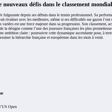
e nouveaux défis dans le classement mondia
 fulgurante depuis ses débuts dans le tennis professionnel. Sa perfor
 rivaliser avec les meilleures, même si ses difficultés sur gazon l’ont un
aces variées est une force majeure dans sa progression. Son classement, a
rapide la désigne comme l’une des joueuses françaises les plus promett
une ambition claire : poursuivre cette dynamique ascendante pour, à ter
ssiner la hiérarchie française et européenne dans les mois à venir.
me
à l’US Open