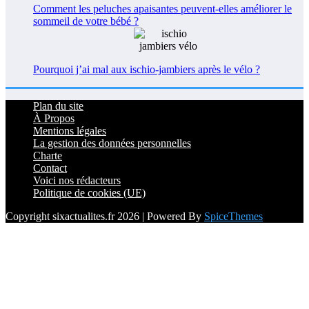
Comment les peluches apaisantes peuvent-elles améliorer le
sommeil de votre bébé ?
Pourquoi j’ai mal aux ischio-jambiers après le vélo ?
Plan du site
À Propos
Mentions légales
La gestion des données personnelles
Charte
Contact
Voici nos rédacteurs
Politique de cookies (UE)
Copyright sixactualites.fr 2026 | Powered By
SpiceThemes