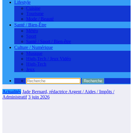
Lifestyle
Cuisine
Tourisme
Mode / Beauté
Santé / Bien-Être
Météo
Sport
Santé / Sport / Bien-être
Culture / Numérique
Musique
High-Tech / Jeux Vidéo
High-Tech
Jeux
Actualités
Jade Bernard, rédactrice Argent / Aides / Impôts /
Administratif
3 juin 2026