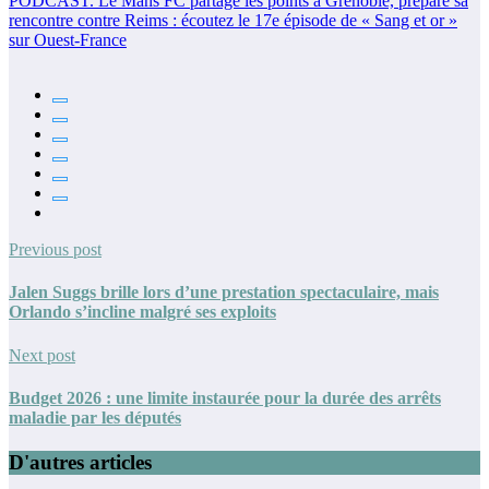
PODCAST. Le Mans FC partage les points à Grenoble, prépare sa
rencontre contre Reims : écoutez le 17e épisode de « Sang et or »
sur Ouest-France
Previous post
Jalen Suggs brille lors d’une prestation spectaculaire, mais
Orlando s’incline malgré ses exploits
Next post
Budget 2026 : une limite instaurée pour la durée des arrêts
maladie par les députés
D'autres articles