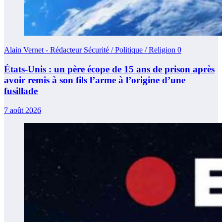
Alain Vernet - Rédacteur Sécurité / Politique / Religion
0
États-Unis : un père écope de 15 ans de prison après
avoir remis à son fils l’arme à l’origine d’une
fusillade
7 août 2026