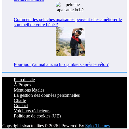
Comment les peluches apaisantes peuvent-elles améliorer le
sommeil de votre bébé ?
Pourquoi j’ai mal aux ischio-jambiers après le vélo ?
Plan du site
À Propos
Mentions légales
La gestion des données personnelles
Charte
Contact
Voici nos rédacteurs
Politique de cookies (UE)
Copyright sixactualites.fr 2026 | Powered By
SpiceThemes