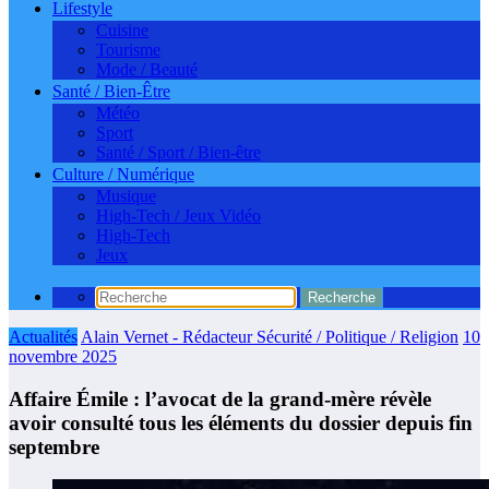
Lifestyle
Cuisine
Tourisme
Mode / Beauté
Santé / Bien-Être
Météo
Sport
Santé / Sport / Bien-être
Culture / Numérique
Musique
High-Tech / Jeux Vidéo
High-Tech
Jeux
Actualités
Alain Vernet - Rédacteur Sécurité / Politique / Religion
10
novembre 2025
Affaire Émile : l’avocat de la grand-mère révèle
avoir consulté tous les éléments du dossier depuis fin
septembre