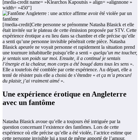
[media-credit name= »Klearchos Kapoutsis » align= »alignnone »
width= »450″]
[/media-credit]Cette personne se prénomme Natasha Blasick et elle
était invitée sur le plateau de cette émission proposée par STV. Cette
expérience érotique a eu lieu dans sa chambre et elle précise qu’elle
a senti qu’une personne invisible pénétrait cette pièce. Natasha
Blasick apeurée ne voyait personne et rapidement la situation prend
une tournure inhabituelle puisqu’elle a senti «
quelqu’un me toucher,
je sentais son poids sur moi. Ensuite, il a continué je sentais
l’énergie et la chaleur, mon corps a été bougé dans tous les sens
».
Elle a toutefois été comblée par cette expérience. Au départ, elle a
tenté de résister puis elle a choisi de s’étendre «
et ça m’a procuré
du plaisir, j’ai vraiment aimé
».
Une expérience érotique en Angleterre
avec un fantôme
Natasha Blasick avoue qu’elle a toujours été intriguée par la
question concernant l’existence des fantômes. Lors de cette
expérience où elle précise qu’elle a été violée, l’actrice estime que
cette personne invisible lui a tout de même apporté de l’amour.