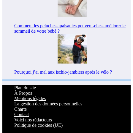
Comment les peluches apaisantes peuvent-elles améliorer le
sommeil de votre bébé ?
Pourquoi j’ai mal aux ischio-jambiers après le vélo ?
Plan du site
À Propos
Mentions légales
La gestion des données personnelles
Charte
Contact
Voici nos rédacteurs
Politique de cookies (UE)