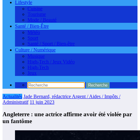
Lifestyle
Cuisine
Tourisme
Mode / Beauté
Santé / Bien-Être
Météo
Sport
Santé / Sport / Bien-être
Culture / Numérique
Musique
High-Tech / Jeux Vidéo
High-Tech
Jeux
Actualités
Jade Bernard, rédactrice Argent / Aides / Impôts /
Administratif
11 juin 2023
Angleterre : une actrice affirme avoir été violée par
un fantôme